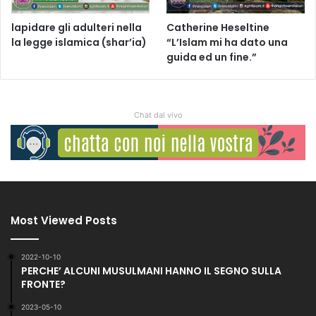
lapidare gli adulteri nella
Catherine Heseltine
la legge islamica (shar’ia)
“L’Islam mi ha dato una
guida ed un fine.”
Chat dal vivo
Most Viewed Posts
2022-10-10
PERCHE’ ALCUNI MUSULMANI HANNO IL SEGNO SULLA
FRONTE?
2023-05-10