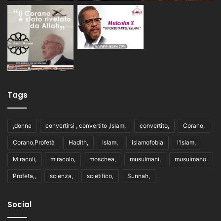
Tags
,donna
convertirsi , convertito ,Islam,
convertito,
Corano,
Corano,Profetà
Hadith,
Islam,
islamofobia
l'Islam,
Miracoli,
miracolo,
moschea,
musulmani,
musulmano,
Profeta,,
scienza,
scietifico,
Sunnah,
Social