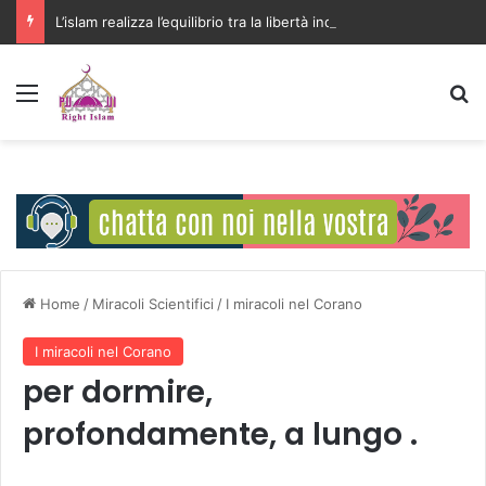
L’islam realizza l’equilibrio tra la libertà individuale e l’interesse della comunità
Menu
C
Home
/
Miracoli Scientifici
/
I miracoli nel Corano
I miracoli nel Corano
per dormire,
profondamente, a lungo .