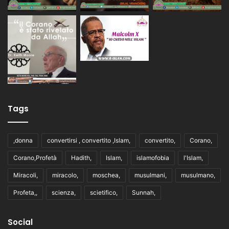
Tags
,donna
convertirsi , convertito ,Islam,
convertito,
Corano,
Corano,Profetà
Hadith,
Islam,
islamofobia
l'Islam,
Miracoli,
miracolo,
moschea,
musulmani,
musulmano,
Profeta,,
scienza,
scietifico,
Sunnah,
Social