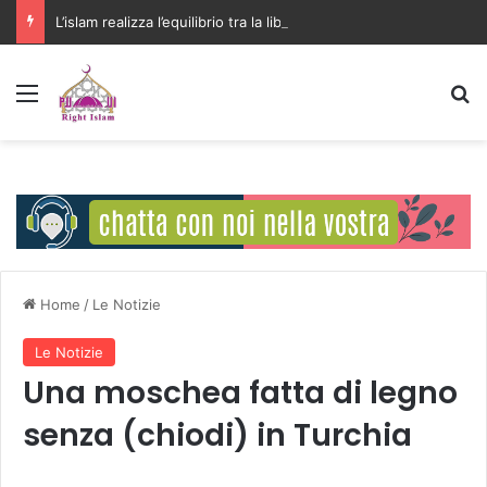
L’islam realizza l’equilibrio tra la libertà individuale e l’interesse della comunità
Menu
C
Home
/
Le Notizie
Le Notizie
Una moschea fatta di legno
senza (chiodi) in Turchia