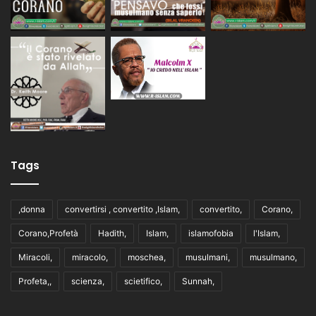
Tags
,donna
convertirsi , convertito ,Islam,
convertito,
Corano,
Corano,Profetà
Hadith,
Islam,
islamofobia
l'Islam,
Miracoli,
miracolo,
moschea,
musulmani,
musulmano,
Profeta,,
scienza,
scietifico,
Sunnah,