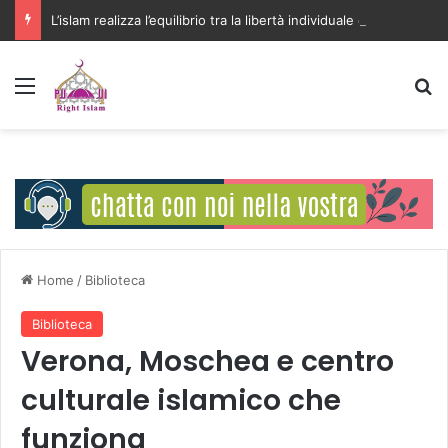
L’islam realizza l’equilibrio tra la libertà individuale e l’interesse della comunità
Menu
C
Home
/
Biblioteca
Biblioteca
Verona, Moschea e centro
culturale islamico che
funziona