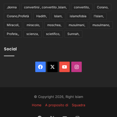
,donna
convertirsi , convertito ,Islam,
convertito,
Corano,
Corano,Profetà
Hadith,
Islam,
islamofobia
l'Islam,
Miracoli,
miracolo,
moschea,
musulmani,
musulmano,
Profeta,,
scienza,
scietifico,
Sunnah,
Social
Facebook
X
You
Instagram
Tube
© Copyright 2026, Right Islam
Home
A proposito di
Squadra