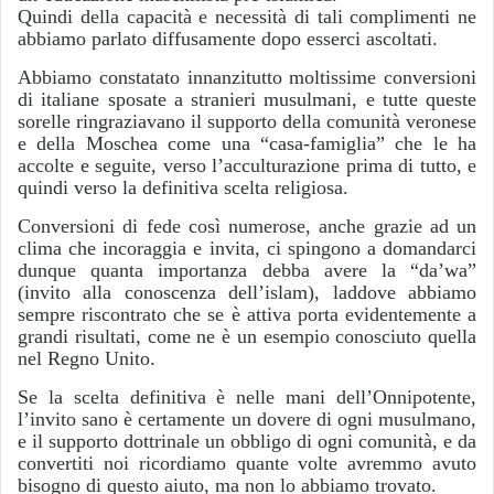
Quindi della capacità e necessità di tali complimenti ne
abbiamo parlato diffusamente dopo esserci ascoltati.
Abbiamo constatato innanzitutto moltissime conversioni
di italiane sposate a stranieri musulmani, e tutte queste
sorelle ringraziavano il supporto della comunità veronese
e della Moschea come una “casa-famiglia” che le ha
accolte e seguite, verso l’acculturazione prima di tutto, e
quindi verso la definitiva scelta religiosa.
Conversioni di fede così numerose, anche grazie ad un
clima che incoraggia e invita, ci spingono a domandarci
dunque quanta importanza debba avere la “da’wa”
(invito alla conoscenza dell’islam), laddove abbiamo
sempre riscontrato che se è attiva porta evidentemente a
grandi risultati, come ne è un esempio conosciuto quella
nel Regno Unito.
Se la scelta definitiva è nelle mani dell’Onnipotente,
l’invito sano è certamente un dovere di ogni musulmano,
e il supporto dottrinale un obbligo di ogni comunità, e da
convertiti noi ricordiamo quante volte avremmo avuto
bisogno di questo aiuto, ma non lo abbiamo trovato.