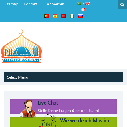
-
Sitemap
Kontakt
Anmelden
-
-
-
-
-
-
Live Chat
Stelle Deine Fragen über den Islam!
Wie werde ich Muslim