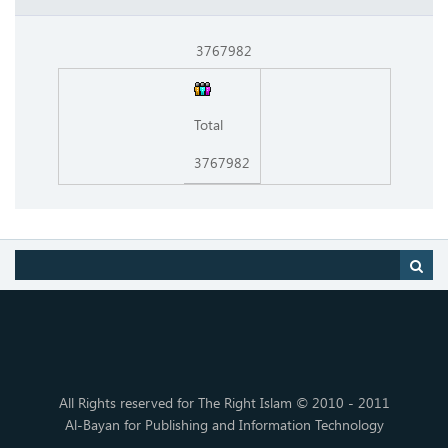
3767982
Total
3767982
All Rights reserved for The Right Islam © 2010 - 2011
Al-Bayan for Publishing and Information Technology