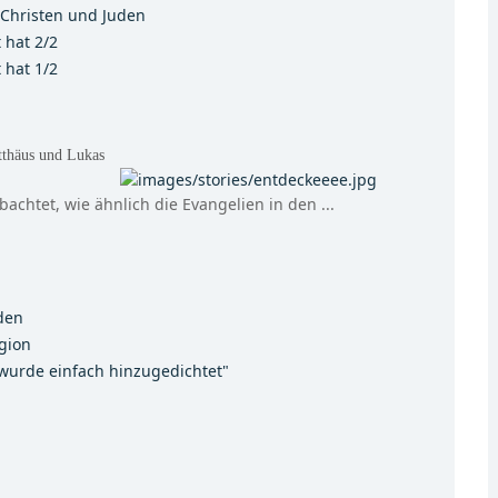
Christen und Juden
ratet hat 2/2
ratet hat 1/2
tthäus und Lukas
achtet, wie ähnlich die Evangelien in den ...
den
gion
wurde einfach hinzugedichtet"