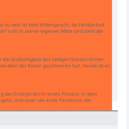
ar zu sein ist kein Widerspruch, da Fehlbarkeit
h“ ruht in seiner eigenen Mitte und sieht die
e die Großartigkeit des heiligen Korans immer
bei dem der Koran geschworen hat. Heute ist es
ung des Embryo durch einen Prozess in dem
eht, und zwar: die erste Finsternis: die
an der Entdeckung der Ameisenfähigkeit zu