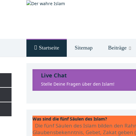
Startseite
Sitemap
Beiträge
Live Chat
Stelle Deine Fragen über den Islam!
Was sind die fünf Säulen des Islam?
Die fünf Säulen des Islam bilden den Rah
Glaubensbekenntnis, Gebet, Zakat geben (