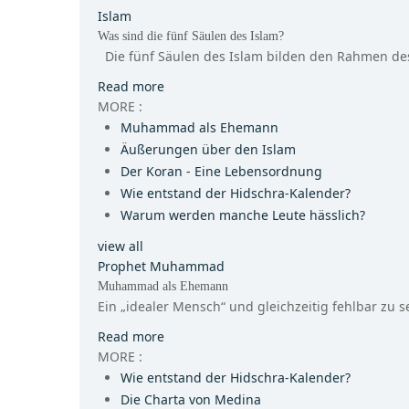
quatschen und zu sprechen innerhalb ihre
Islam
Ameisen lautliche Vibrationen ...
Was sind die fünf Säulen des Islam?
Die fünf Säulen des Islam bilden den Rahmen des 
Read more
Äußerungen über den Islam
Der Islam, der Muhammad r offenbart wurd
MORE :
vorher offenbarten Religionen, und daher gi
Muhammad als Ehemann
Stellung des ...
Äußerungen über den Islam
Der Koran - Eine Lebensordnung
Wie entstand der Hidschra-Kalender?
Der Koran - Eine Lebensordnung
Der heilige Koran ist die letzte, längste so
Warum werden manche Leute hässlich?
enthält mehr, als die anderen heiligen Schr
view all
Vergangenheit und ...
Prophet Muhammad
Muhammad als Ehemann
Wie entstand der Hidschra-Kalender?
Ein „idealer Mensch“ und gleichzeitig fehlbar zu se
Der Kalender ist ein Ausdruck für das gen
Read more
diese nach einem bestimmten Plan zu mes
MORE :
Kalender, welche im Laufe ...
Wie entstand der Hidschra-Kalender?
Die Charta von Medina