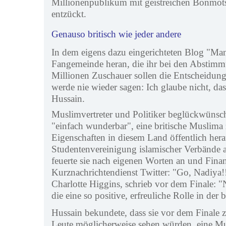
Millionenpublikum mit geistreichen Bonmots
entzückt.
Genauso britisch wie jeder andere
In dem eigens dazu eingerichteten Blog "Ma
Fangemeinde heran, die ihr bei den Abstimmu
Millionen Zuschauer sollen die Entscheidun
werde nie wieder sagen: Ich glaube nicht, das
Hussain.
Muslimvertreter und Politiker beglückwünscht
"einfach wunderbar", eine britische Muslima 
Eigenschaften in diesem Land öffentlich hera
Studentenvereinigung islamischer Verbände a
feuerte sie nach eigenen Worten an und Fina
Kurznachrichtendienst Twitter: "Go, Nadiya!!
Charlotte Higgins, schrieb vor dem Finale: "N
die eine so positive, erfreuliche Rolle in der 
Hussain bekundete, dass sie vor dem Finale z
Leute möglicherweise sehen würden, eine Mu