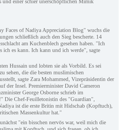
 und einer schier unerschöpflichen Mimik
ny Faces of Nadiya Appreciation Blog" wuchs die
ngen schließlich auch den Sieg bescherte. 14
gsschlacht am Kuchenblech gesehen haben. "Ich
s ich es kann. Ich kann und ich werde", sagte
en Hussain und lobten sie als Vorbild. Es sei
zu sehen, die die besten muslimischen
usstellt, sagte Zara Mohammed, Vizepräsidentin der
uf der Insel. Premierminister David Cameron
nzminister George Osborne schrieb im
" Die Chef-Feuilletonistin des "Guardian",
adiya ist die erste Britin mit Hidschab (Kopftuch),
britischen Massenkultur hat."
unächst "ein bisschen nervös war, weil mich die
slima mit Kopftuch, und sich fragen, ob ich