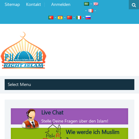
-
Sitemap
Kontakt
Anmelden
-
-
-
-
-
-
Live Chat
Stelle Deine Fragen über den Islam!
Wie werde ich Muslim