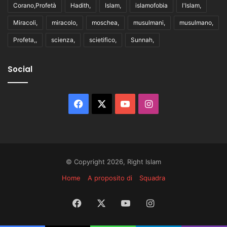
Corano,Profetà
Hadith,
Islam,
islamofobia
l'Islam,
Miracoli,
miracolo,
moschea,
musulmani,
musulmano,
Profeta,,
scienza,
scietifico,
Sunnah,
Social
Facebook
X
You
Instagram
Tube
© Copyright 2026, Right Islam
Home
A proposito di
Squadra
Facebook
X
You
Instagram