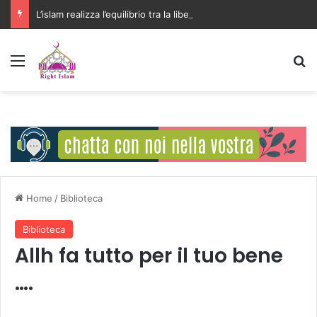
L’islam realizza l’equilibrio tra la libertà individuale e l’interesse della comunità
Menu
C
Home
/
Biblioteca
Biblioteca
Allh fa tutto per il tuo bene
….