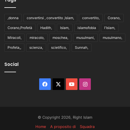
,donna
convertirsi , convertito ,Islam,
convertito,
Corano,
Corano,Profetà
Hadith,
Islam,
islamofobia
l'Islam,
Miracoli,
miracolo,
moschea,
musulmani,
musulmano,
Profeta,,
scienza,
scietifico,
Sunnah,
Social
Facebook
X
You
Instagram
Tube
© Copyright 2026, Right Islam
Home
A proposito di
Squadra