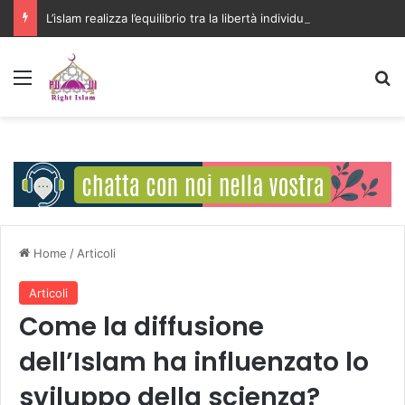
L’islam realizza l’equilibrio tra la libertà individuale e l’interesse della comunità
Menu
C
Home
/
Articoli
Articoli
Come la diffusione
dell’Islam ha influenzato lo
sviluppo della scienza?