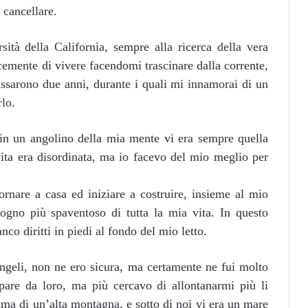
a cancellare.
rsità della California, sempre alla ricerca della vera
mente di vivere facendomi trascinare dalla corrente,
sarono due anni, durante i quali mi innamorai di un
lo.
n un angolino della mia mente vi era sempre quella
vita era disordinata, ma io facevo del mio meglio per
tornare a casa ed iniziare a costruire, insieme al mio
sogno più spaventoso di tutta la mia vita. In questo
nco diritti in piedi al fondo del mio letto.
angeli, non ne ero sicura, ma certamente ne fui molto
ppare da loro, ma più cercavo di allontanarmi più li
cima di un’alta montagna, e sotto di noi vi era un mare