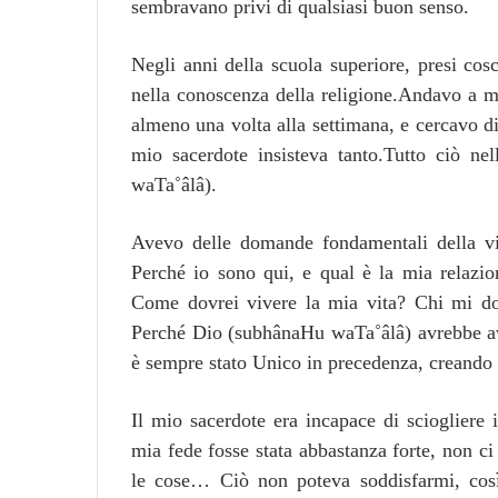
sembravano privi di qualsiasi buon senso.
Negli anni della scuola superiore, presi co
nella conoscenza della religione.Andavo a m
almeno una volta alla settimana, e cercavo di 
mio sacerdote insisteva tanto.Tutto ciò ne
waTa˚âlâ).
Avevo delle domande fondamentali della v
Perché io sono qui, e qual è la mia relazio
Come dovrei vivere la mia vita? Chi mi do
Perché Dio (subhânaHu waTa˚âlâ) avrebbe avu
è sempre stato Unico in precedenza, creando 
Il mio sacerdote era incapace di sciogliere
mia fede fosse stata abbastanza forte, non ci
le cose… Ciò non poteva soddisfarmi, così, 