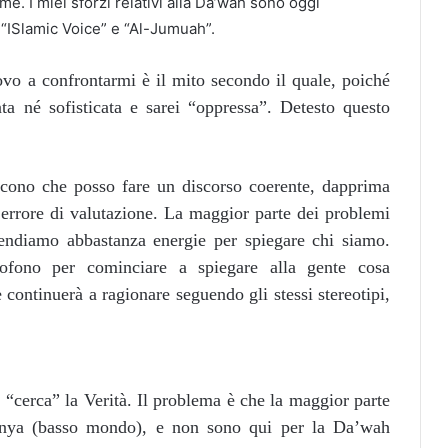
e. I miei sforzi relativi alla Da’wah sono oggi
e “ISlamic Voice” e “Al-Jumuah”.
vo a confrontarmi è il mito secondo il quale, poiché
a né sofisticata e sarei “oppressa”. Detesto questo
cono che posso fare un discorso coerente, dapprima
errore di valutazione. La maggior parte dei problemi
endiamo abbastanza energie per spiegare chi siamo.
fono per cominciare a spiegare alla gente cosa
continuerà a ragionare seguendo gli stessi stereotipi,
 “cerca” la Verità. Il problema è che la maggior parte
unya (basso mondo), e non sono qui per la Da’wah