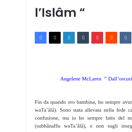
l’Islâm “
Facebook
X
LinkedIn
Tumblr
Pinterest
Reddit
VK
Angelene McLaren ” Dall’oscurità
Fin da quando ero bambina, ho sempre avut
waTa˚âlâ). Sono stata allevata nella fede ca
confusione, ma io ho sempre fatto del m
(subhânaHu waTa˚âlâ), e non sugli inse