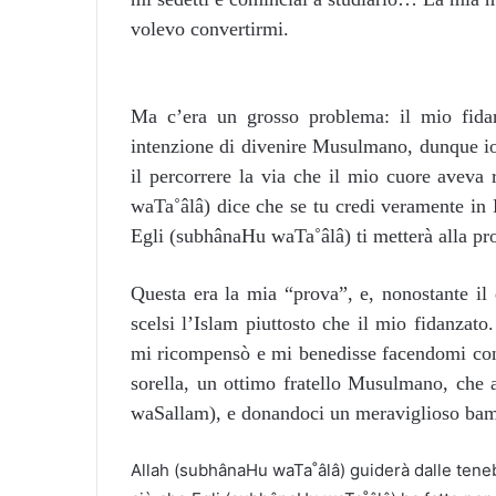
volevo convertirmi.
Ma c’era un grosso problema: il mio fida
intenzione di divenire Musulmano, dunque io
il percorrere la via che il mio cuore avev
waTa˚âlâ) dice che se tu credi veramente in
Egli (subhânaHu waTa˚âlâ) ti metterà alla pr
Questa era la mia “prova”, e, nonostante i
scelsi l’Islam piuttosto che il mio fidanzat
mi ricompensò e mi benedisse facendomi cono
sorella, un ottimo fratello Musulmano, che a
waSallam), e donandoci un meraviglioso ba
Allah (subhânaHu waTa˚âlâ) guiderà dalle teneb