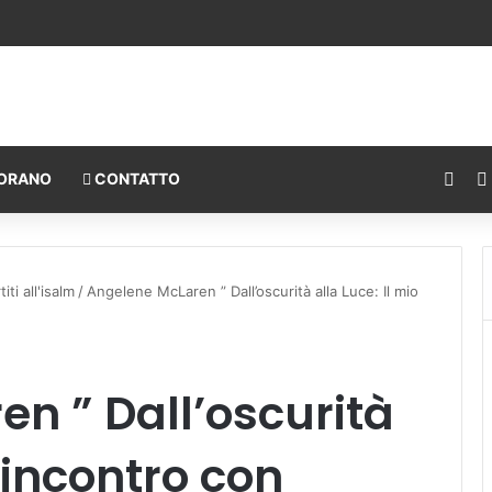
Fac
ORANO
CONTATTO
ti all'isalm
/
Angelene McLaren ” Dall’oscurità alla Luce: Il mio
n ” Dall’oscurità
o incontro con