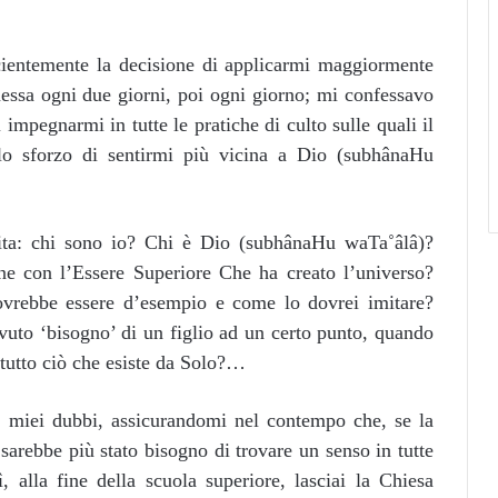
scientemente la decisione di applicarmi maggiormente
essa ogni due giorni, poi ogni giorno; mi confessavo
impegnarmi in tutte le pratiche di culto sulle quali il
llo sforzo di sentirmi più vicina a Dio (subhânaHu
ita: chi sono io? Chi è Dio (subhânaHu waTa˚âlâ)?
ne con l’Essere Superiore Che ha creato l’universo?
vrebbe essere d’esempio e come lo dovrei imitare?
to ‘bisogno’ di un figlio ad un certo punto, quando
tutto ciò che esiste da Solo?…
 i miei dubbi, assicurandomi nel contempo che, se la
 sarebbe più stato bisogno di trovare un senso in tutte
alla fine della scuola superiore, lasciai la Chiesa