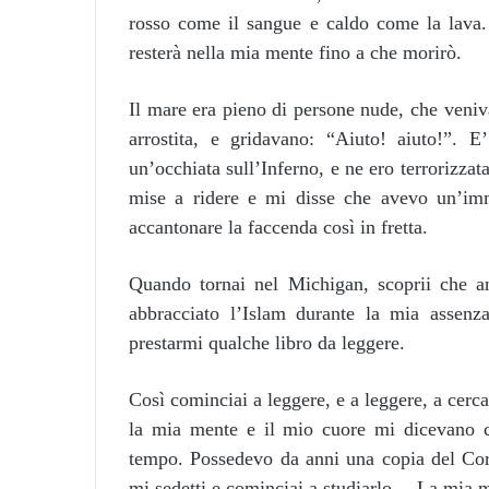
rosso come il sangue e caldo come la lava.
resterà nella mia mente fino a che morirò.
Il mare era pieno di persone nude, che veniv
arrostita, e gridavano: “Aiuto! aiuto!”. E
un’occhiata sull’Inferno, e ne ero terrorizza
mise a ridere e mi disse che avevo un’i
accantonare la faccenda così in fretta.
Quando tornai nel Michigan, scoprii che a
abbracciato l’Islam durante la mia assenza
prestarmi qualche libro da leggere.
Così cominciai a leggere, e a leggere, a cerca
la mia mente e il mio cuore mi dicevano c
tempo. Possedevo da anni una copia del Co
mi sedetti e cominciai a studiarlo… La mia me