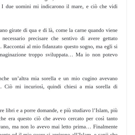
 I due uomini mi indicarono il mare, e ciò che vidi
ano girate di qua e di là, come la carne quando viene
’ necessario precisare che sentivo di avere gettato
ta. Raccontai al mio fidanzato questo sogno, ma egli si
mmaginazione troppo sviluppata… Ma io non potevo
nche un’altra mia sorella e un mio cugino avevano
. Ciò mi incuriosì, quindi chiesi a mia sorella di
re libri e a porre domande, e più studiavo l’Islam, più
he era questo ciò che avevo cercato per così tanto
rano, ma non lo avevo mai letto prima… Finalmente
nte ed il mio cuore si aprirono all’Islam, e capii che