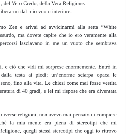
ia, del Vero Credo, della Vera Religione.
liberarmi dal mio vuoto interiore.
smo Zen e arivai ad avvicinarmi alla setta “White
assurdo, ma dovete capire che io ero veramente alla
i percorsi lasciavano in me un vuoto che sembrava
i, e ciò che vidi mi sorprese enormemente. Entrò in
dalla testa ai piedi; un’enorme sciarpa opaca le
 seno, fino alla vita. Le chiesi come mai fosse vestita
eratura di 40 gradi, e lei mi rispose che era diventata
e diverse religioni, non avevo mai pensato di compiere
erché la mia mente era piena di stereotipi che mi
ligione, quegli stessi stereotipi che oggi io ritrovo