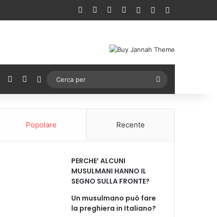
Facebook
X
You Tube
Instagram
Accedi
Un articolo a ca
Barra lateral
ebook
X
You Tube
Instagram
Cambia aspetto
Cerca
per
Popolare
Recente
PERCHE’ ALCUNI
MUSULMANI HANNO IL
SEGNO SULLA FRONTE?
Un musulmano può fare
la preghiera in Italiano?