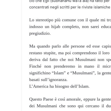
ciò che Egli (subhânaHu waTa˚âlâ) ha fatto per m
concentrati negli scritti per le riviste islamich
Lo stereotipo più comune con il quale mi tro
indosso un hijab completo, non sarei educat
pregiudizio.
Ma quando parlo alle persone ed esse capis
restano stupite, ma poi comprendono il loro 
deriva dal fatto che noi Musulmani non sp
Finché non prenderemo in mano il micro
significhino “Islam” e “Musulmani”, la gente 
basati sull’ignoranza.
L’America ha bisogno dell’Islam.
Questo Paese è così amorale, eppure la gente
dei Musulmani che sono qui cercano il d