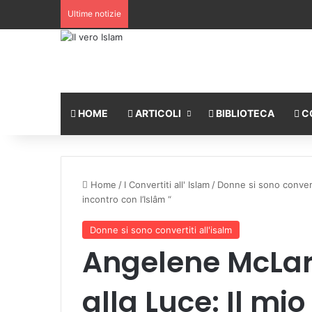
Ultime notizie
HOME
ARTICOLI
BIBLIOTECA
C
Home
/
I Convertiti all' Islam
/
Donne si sono converti
incontro con l’Islâm “
Donne si sono convertiti all'isalm
Angelene McLare
alla Luce: Il mi