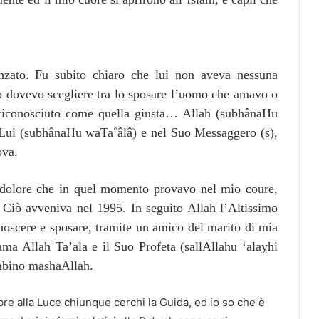
nzato. Fu subito chiaro che lui non aveva nessuna
 dovevo scegliere tra lo sposare l’uomo che amavo o
a riconosciuto come quella giusta… Allah (subhânaHu
 Lui (subhânaHu waTa˚âlâ) e nel Suo Messaggero (s),
ova.
l dolore che in quel momento provavo nel mio coure,
o. Ciò avveniva nel 1995. In seguito Allah l’Altissimo
scere e sposare, tramite un amico del marito di mia
ma Allah Ta’ala e il Suo Profeta (sallAllahu ‘alayhi
mbino mashaAllah.
re alla Luce chiunque cerchi la Guida, ed io so che è