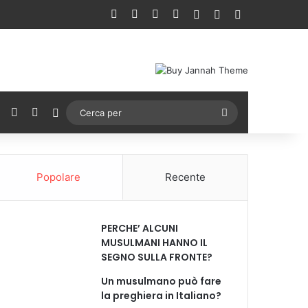
Facebook
X
You Tube
Instagram
Accedi
Un articolo a ca
Barra lateral
ebook
X
You Tube
Instagram
Cambia aspetto
Cerca
per
Popolare
Recente
PERCHE’ ALCUNI
MUSULMANI HANNO IL
SEGNO SULLA FRONTE?
Un musulmano può fare
la preghiera in Italiano?