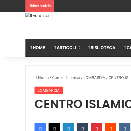
Ultime notizie
HOME
ARTICOLI
BIBLIOTECA
C
Home
/
Centro Ilsamico
/
LOMBARDIA
/
CENTRO IS
LOMBARDIA
CENTRO ISLAMI
Facebook
X
LinkedIn
Tumblr
Pinterest
Reddit
VK