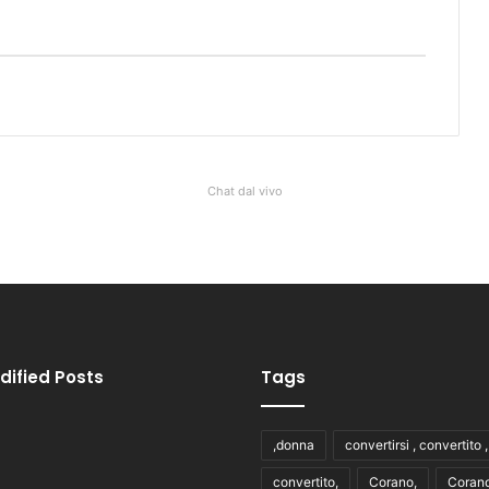
Chat dal vivo
dified Posts
Tags
,donna
convertirsi , convertito 
convertito,
Corano,
Corano