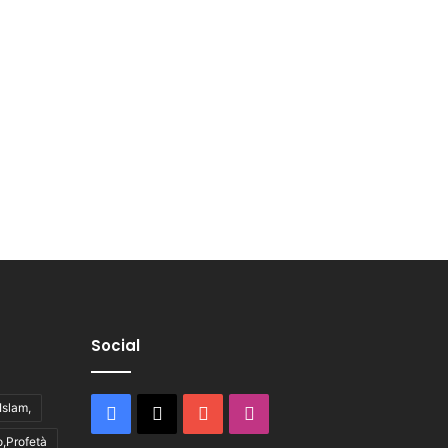
Social
,Islam,
Facebook
X
You
Instagram
,Profetà