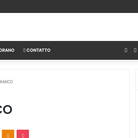
Fac
ORANO
CONTATTO
LAMICO
CO
ontakte
Odnoklassniki
Pocket