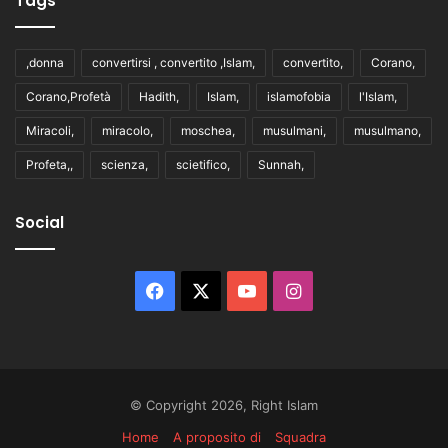
Tags
,donna
convertirsi , convertito ,Islam,
convertito,
Corano,
Corano,Profetà
Hadith,
Islam,
islamofobia
l'Islam,
Miracoli,
miracolo,
moschea,
musulmani,
musulmano,
Profeta,,
scienza,
scietifico,
Sunnah,
Social
Facebook
X
You
Instagram
Tube
© Copyright 2026, Right Islam
Home
A proposito di
Squadra