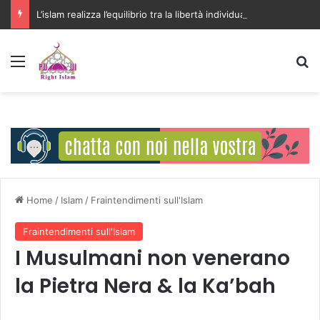
L’islam realizza l’equilibrio tra la libertà individuale e l’interesse della comunità
Menu
C
Home
/
Islam
/
Fraintendimenti sull'Islam
Fraintendimenti sull'Islam
I Musulmani non venerano
la Pietra Nera & la Ka’bah