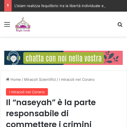
L’islam realizza l’equilibrio tra la libertà individuale e l’interesse della comunità
Menu
C
Home
/
Miracoli Scientifici
/
I miracoli nel Corano
I miracoli nel Corano
Il “naseyah” è la parte
responsabile di
commettere i crimini