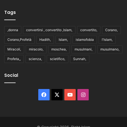
Tags
,donna
convertirsi , convertito ,Islam,
convertito,
Corano,
Corano,Profetà
Hadith,
Islam,
islamofobia
l'Islam,
Miracoli,
miracolo,
moschea,
musulmani,
musulmano,
Profeta,,
scienza,
scietifico,
Sunnah,
Social
Facebook
X
You
Instagram
Tube
© Copyright 2026, Right Islam