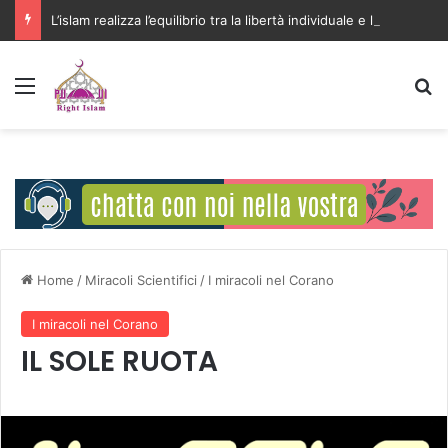
L’islam realizza l’equilibrio tra la libertà individuale e l’interesse della comunità
Menu
C
Home
/
Miracoli Scientifici
/
I miracoli nel Corano
I miracoli nel Corano
IL SOLE RUOTA