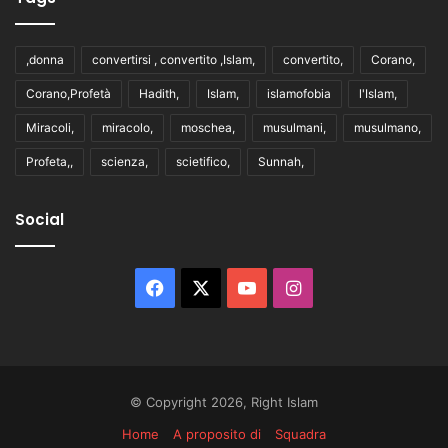
,donna
convertirsi , convertito ,Islam,
convertito,
Corano,
Corano,Profetà
Hadith,
Islam,
islamofobia
l'Islam,
Miracoli,
miracolo,
moschea,
musulmani,
musulmano,
Profeta,,
scienza,
scietifico,
Sunnah,
Social
Facebook
X
You
Instagram
Tube
© Copyright 2026, Right Islam
Home
A proposito di
Squadra