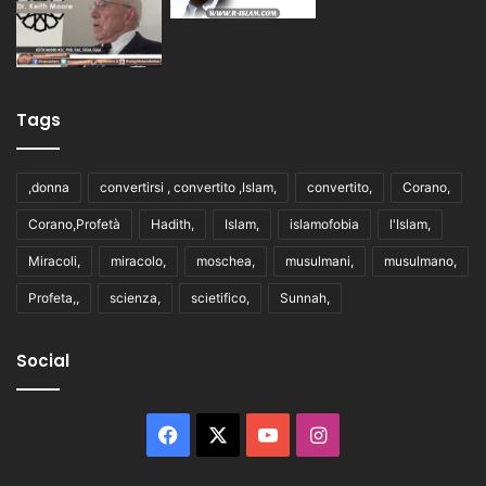
Tags
,donna
convertirsi , convertito ,Islam,
convertito,
Corano,
Corano,Profetà
Hadith,
Islam,
islamofobia
l'Islam,
Miracoli,
miracolo,
moschea,
musulmani,
musulmano,
Profeta,,
scienza,
scietifico,
Sunnah,
Social
Facebook
X
You
Instagram
Tube