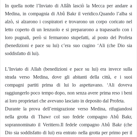
In quella notte l’Inviato di Allâh lasciò la Mecca per andare a
Medina, in compagnia di Abû Bakr il veridico.
Quando l’alba si
alzò, si alzarono i cospiratori e trovarono un corpo coricato nel
letto coperto di un lenzuolo e si prepararono a trapassarlo con i
loro pugnali, però si fermarono stupefatti, al posto del Profeta
(benedizioni e pace su lui) c’era suo cugino ‘Ali (che Dio sia
soddisfatto di lui).
L’Inviato di Allah (benedizioni e pace su lui) era invece sulla
strada verso Medina, dove gli abitanti della città, e i suoi
compagni partiti prima di lui lo aspettavano. ‘Ali doveva
raggiungerlo poco tempo dopo, non senza avere prima reso i beni
ai loro proprietari che avevano lasciato in deposito dal Profeta.
Durante la prova dell’emigrazione verso Medina, rifugiandosi
nella grotta di Thawr col suo fedele compagno Abû Bakr,
soprannominato il Veritiero.Il fedele compagno Abû Bakr (che
Dio sia soddisfatto di lui) era entrato nella grotta per primo per il