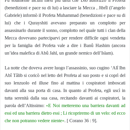
Fu solamente alcuni mesi più tardi che Dio autorizzò il Profeta
(benedizioni e pace su di lui) a lasciare la Mecca , Jibrîl (l’angelo
Gabriele) informò il Profeta Muhammad (benedizioni e pace su di
lui) che i Qurayshiti avevano preparato un complotto per
assassinarlo durante il sonno, complotto nel quale tutti i clan della
Mecca dovevano parteciparvi per rendere difficile ogni vendetta
per la famiglia del Profeta vale a dire i Banû Hashim (ancora
un’idea malefica di Abû Jahl, un grande nemico dell’Islam).
La notte che doveva avere luogo l’assassinio, suo cugino ‘Alî Ibn
Abî Tâlib si coricò nel letto del Profeta al suo posto e si coprì del
suo lenzuolo ed illuse fino al mattina i cospiratori imboscati
davanti alla sua porta di casa. In quanto al Profeta, egli uscì in
tutta serenità dalla sua casa, recitando davanti ai cospiratori, la
parola dell’Altissimo:
«E Noi metteremo una barriera davanti ad
essi ed una barriera dietro essi ; Li ricopriremo di un velo: ed ecco
che non potranno vedere niente»
. [ Corano 36 : 9].