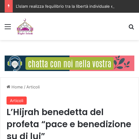
L’islam realizza l’equilibrio tra la libertà individuale e l’interesse della comunità
Menu
C
Home
/
Articoli
Articoli
L’Hijrah benedetta del
profeta “pace e benedizione
su di lui”