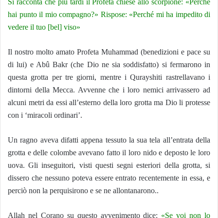
Si racconta che più tardi il Profeta chiese allo scorpione: «Perché
hai punto il mio compagno?» Rispose: «Perché mi ha impedito di
vedere il tuo [bel] viso»
Il nostro molto amato Profeta Muhammad (benedizioni e pace su
di lui) e Abû Bakr (che Dio ne sia soddisfatto) si fermarono in
questa grotta per tre giorni, mentre i Qurayshiti rastrellavano i
dintorni della Mecca. Avvenne che i loro nemici arrivassero ad
alcuni metri da essi all’esterno della loro grotta ma Dio li protesse
con i ‘miracoli ordinari’.
Un ragno aveva difatti appena tessuto la sua tela all’entrata della
grotta e delle colombe avevano fatto il loro nido e deposto le loro
uova. Gli inseguitori, visti questi segni esteriori della grotta, si
dissero che nessuno poteva essere entrato recentemente in essa, e
perciò non la perquisirono e se ne allontanarono..
Allah nel Corano su questo avvenimento dice:
«Se voi non lo