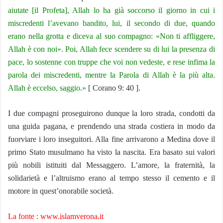
aiutate [il Profeta], Allah lo ha già soccorso il giorno in cui i
miscredenti l’avevano bandito, lui, il secondo di due, quando
erano nella grotta e diceva al suo compagno: «Non ti affliggere,
Allah è con noi». Poi, Allah fece scendere su di lui la presenza di
pace, lo sostenne con truppe che voi non vedeste, e rese infima la
parola dei miscredenti, mentre la Parola di Allah è la più alta.
Allah è eccelso, saggio.»
[ Corano 9: 40 ].
I due compagni proseguirono dunque la loro strada, condotti da
una guida pagana, e prendendo una strada costiera in modo da
fuorviare i loro inseguitori. Alla fine arrivarono a Medina dove il
primo Stato musulmano ha visto la nascita. Era basato sui valori
più nobili istituiti dal Messaggero. L’amore, la fraternità, la
solidarietà e l’altruismo erano al tempo stesso il cemento e il
motore in quest’onorabile società.
La fonte : www.islamverona.it