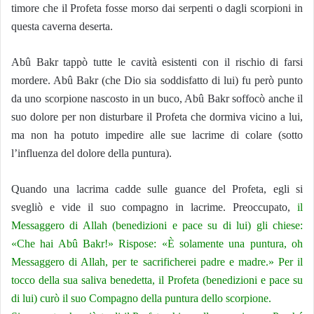
timore che il Profeta fosse morso dai serpenti o dagli scorpioni in
questa caverna deserta.
Abû Bakr tappò tutte le cavità esistenti con il rischio di farsi
mordere. Abû Bakr (che Dio sia soddisfatto di lui) fu però punto
da uno scorpione nascosto in un buco, Abû Bakr soffocò anche il
suo dolore per non disturbare il Profeta che dormiva vicino a lui,
ma non ha potuto impedire alle sue lacrime di colare (sotto
l’influenza del dolore della puntura).
Quando una lacrima cadde sulle guance del Profeta, egli si
svegliò e vide il suo compagno in lacrime. Preoccupato,
il
Messaggero di Allah (benedizioni e pace su di lui) gli chiese:
«Che hai Abû Bakr!» Rispose: «È solamente una puntura, oh
Messaggero di Allah, per te sacrificherei padre e madre.» Per il
tocco della sua saliva benedetta, il Profeta (benedizioni e pace su
di lui) curò il suo Compagno della puntura dello scorpione.