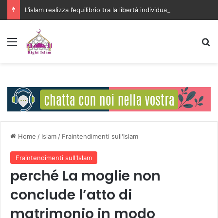
L’islam realizza l’equilibrio tra la libertà individuale e l’interesse della comunità
Menu
C
Home
/
Islam
/
Fraintendimenti sull'Islam
Fraintendimenti sull'Islam
perché La moglie non
conclude l’atto di
matrimonio in modo