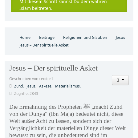
Mit diesem Schritt kannst Du dem wahren
Islam beitreten.
Home
Beiträge
Religionen und Glauben
Jesus
Jesus – Der spirituelle Asket
Jesus – Der spirituelle Asket
Geschrieben von : editor1
Zuhd,
Jesus,
Askese,
Materialismus,
Zugriffe: 2843
Die Ermahnung des Propheten ﷺ „macht Zuhd
von der Dunya“ (Ibn Maja) bedeutet nicht, diese
Welt außer Acht zu lassen, sondern sich der
Vergänglichkeit der materiellen Dinge dieser Welt
bewusst zu sein, die unbedeutend sind im