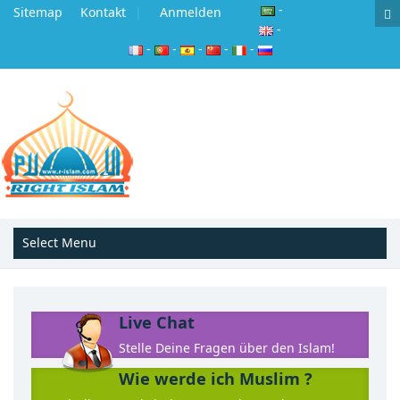
-
Sitemap
Kontakt
Anmelden
-
-
-
-
-
-
Live Chat
Stelle Deine Fragen über den Islam!
Wie werde ich Muslim ?