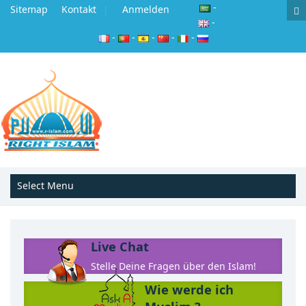
-
Sitemap
Kontakt
Anmelden
-
-
-
-
-
-
Live Chat
Stelle Deine Fragen über den Islam!
Wie werde ich