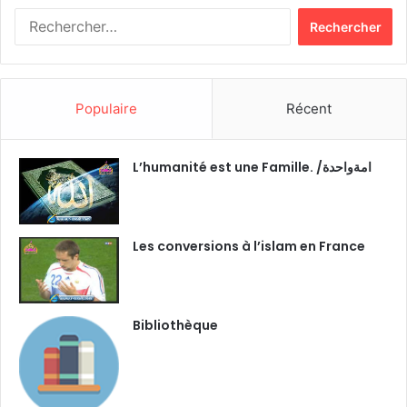
R
e
c
h
e
Populaire
Récent
r
c
h
L’humanité est une Famille. /امةواحدة
e
r
:
Les conversions à l’islam en France
Bibliothèque