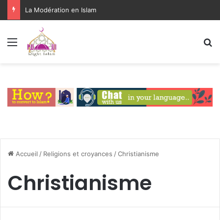
La Modération en Islam
Menu
R
Accueil
/
Religions et croyances
/
Christianisme
Christianisme