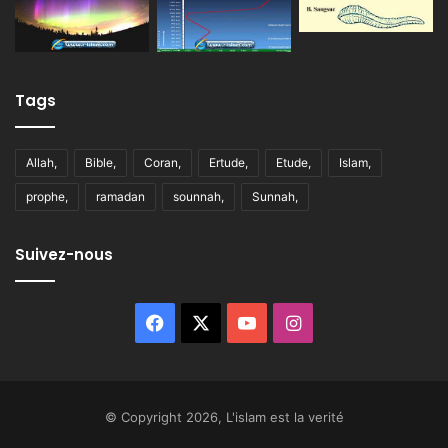
Tags
Allah,
Bible,
Coran,
Ertude,
Etude,
Islam,
prophe,
ramadan
sounnah,
Sunnah,
Suivez-nous
Facebook
X
YouTube
Instagram
© Copyright 2026, L'islam est la verité