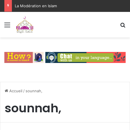
La Modération en Islam
Menu
R
Accueil
/
sounnah,
sounnah,