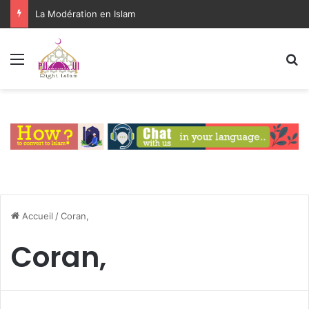
La Modération en Islam
Menu
R
Accueil
/
Coran,
Coran,