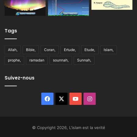
Tags
Allah,
Bible,
Coran,
Ertude,
Etude,
Islam,
prophe,
ramadan
sounnah,
Sunnah,
Suivez-nous
Facebook
X
YouTube
Instagram
© Copyright 2026, L'islam est la verité