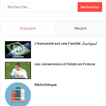
R
e
c
h
e
Populaire
Récent
r
c
h
L’humanité est une Famille. /امةواحدة
e
r
:
Les conversions à l’islam en France
Bibliothèque