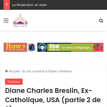
La Modération en Islam
Menu
R
Accueil
/
Ils ont converti à l'Islam
/
Femmes
Femmes
Diane Charles Breslin, Ex-
Catholique, USA (partie 2 de