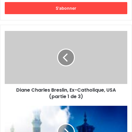
t
r
e
z
v
o
t
r
e
a
d
r
e
s
s
Diane Charles Breslin, Ex-Catholique, USA
e
(partie 1 de 3)
E
m
a
i
l