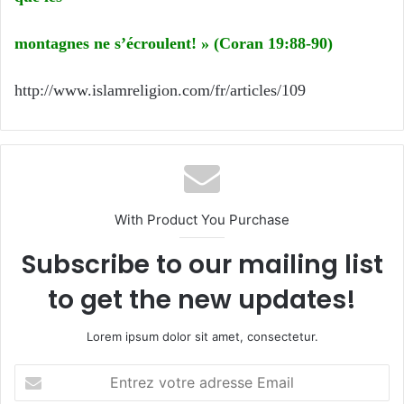
montagnes ne s’
é
croulent!
»
(Coran 19:88-90)
http://www.islamreligion.com/fr/articles/109
With Product You Purchase
Subscribe to our mailing list
to get the new updates!
Lorem ipsum dolor sit amet, consectetur.
E
n