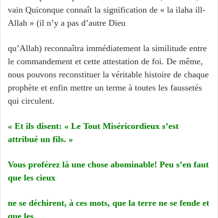
vain Quiconque connaît la signification de « la ilaha ill-
Allah » (il n’y a pas d’autre Dieu
qu’Allah) reconnaîtra immédiatement la similitude entre
le commandement et cette attestation de foi. De même,
nous pouvons reconstituer la véritable histoire de chaque
prophète et enfin mettre un terme à toutes les faussetés
qui circulent.
«
Et ils disent:
«
Le Tout Mis
é
ricordieux s’est
attribu
é
un fils.
»
Vous prof
é
rez l
à
une chose abominable! Peu s’en faut
que les cieux
ne se d
é
chirent,
à
ces mots, que la terre ne se fende et
que les