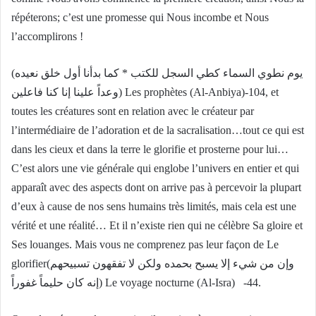
répéterons; c’est une promesse qui Nous incombe et Nous
l’accomplirons !
(يوم نطوي السماء كطي السجل للكتب * كما بدأنا أول خلق نعيده
وعداً علينا إنا كنا فاعلين) Les prophètes (Al-Anbiya)-104, et
toutes les créatures sont en relation avec le créateur par
l’intermédiaire de l’adoration et de la sacralisation…tout ce qui est
dans les cieux et dans la terre le glorifie et prosterne pour lui…
C’est alors une vie générale qui englobe l’univers en entier et qui
apparaît avec des aspects dont on arrive pas à percevoir la plupart
d’eux à cause de nos sens humains très limités, mais cela est une
vérité et une réalité… Et il n’existe rien qui ne célèbre Sa gloire et
Ses louanges. Mais vous ne comprenez pas leur façon de Le
glorifier(وإن من شيء إلا يسبح بحمده ولكن لا تفقهون تسبيحهم
إنه كان حليماً غفوراً) Le voyage nocturne (Al-Isra) -44.