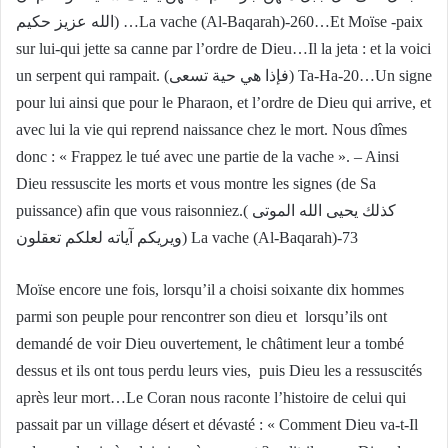
الله عزيز حكيم) …La vache (Al-Baqarah)-260…Et Moïse -paix
sur lui-qui jette sa canne par l’ordre de Dieu…Il la jeta : et la voici
un serpent qui rampait. (فإذا هي حية تسعى) Ta-Ha-20…Un signe
pour lui ainsi que pour le Pharaon, et l’ordre de Dieu qui arrive, et
avec lui la vie qui reprend naissance chez le mort. Nous dîmes
donc : « Frappez le tué avec une partie de la vache ». – Ainsi
Dieu ressuscite les morts et vous montre les signes (de Sa
puissance) afin que vous raisonniez.( كذلك يحيى الله الموتى
ويريكم آياته لعلكم تعقلون) La vache (Al-Baqarah)-73
Moïse encore une fois, lorsqu’il a choisi soixante dix hommes
parmi son peuple pour rencontrer son dieu et lorsqu’ils ont
demandé de voir Dieu ouvertement, le châtiment leur a tombé
dessus et ils ont tous perdu leurs vies, puis Dieu les a ressuscités
après leur mort…Le Coran nous raconte l’histoire de celui qui
passait par un village désert et dévasté : « Comment Dieu va-t-Il