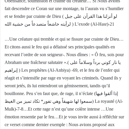
Obéissance, soumission et crainte du créateur… Si Nous avions
fait descendre ce Coran sur une montage, tu l’aurais vu s’humilier
et se fendre par crainte de Dieu ( لو أنزلنا هذا القرآن على جبل
لرأيته خاشعاً متصدعاً من خشية الله ) L’exode (Al-Hasr)-21
…Une créature qui tremble et qui se fissure par crainte de Dieu…
Et citons aussi le feu qui a délaissé ses principales qualités en
recevant l’ordre de son seigneur-. Nous dîmes : « Ô feu, sois pour
Abraham une fraîcheur salutaire ».( يا نار كوني برداً وسلاماً على
إبراهيم ) Les prophètes (Al-Anbiya) -69, et le feu de l’enfer qui
réagit et s’intensifie par rage en voyant les criminels. Quand ils y
seront jetés, ils lui entendront un gémissement, tandis qu’il
bouillonne. Peu s’en faut que, de rage, il n’éclate (إذا ألقوا فيها
سمعوا لها شهيقاً وهي تفور* تكاد تميز من الغيظ) La royauté (Al-
Mulk)-7-8…Et cette rage n’est qu’une colère intense …Une
émotion ressentie par le feu…Et je vous invite aussi à réfléchir sur
ce verset comme dernier exemple : Nous avions proposé aux