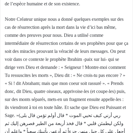
de l’espèce humaine et de son existence.
Notre Créateur unique nous a donné quelques exemples sur des
cas de résurrection après la mort dans la vie d’ici bas même,
comme des preuves pour nous. Dieu a utilisé comme
intermédiaire de résurrection certains de ses prophètes pour que ça
soit des miracles prouvant la véracité de leurs messages. On peut
voir dans ce contexte le prophète Ibrahim -paix sur lui- qui se
dirige vers Dieu et demande : « Seigneur ! Montre-moi comment
Tu ressuscites les morts », Dieu dit : « Ne crois-tu pas encore ? »
« Si ! dit Abraham; mais que mon coeur soit rassuré ». « Prends
donc, dit Dieu, quatre oiseaux, apprivoise-les (et coupe-les) puis,
sur des monts séparés, mets-en un fragment ensuite appelle-les :
ils viendront à toi en toute hâte. Et sache que Dieu est Puissant et
Sage. »(ربي أرني كيف تحيي الموت * قال أولم تؤمن قال بلى
ولكن ليطمئن قلبي * قال فخذ أربعة من الطير فصرهن إليك ثم
أجعل على كل جبل منهن جزءاً ثم أدعهن يأتينك سعياً * واعلم أن