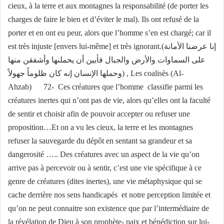
cieux, à la terre et aux montagnes la responsabilité (de porter les
charges de faire le bien et d’éviter le mal). Ils ont refusé de la
porter et en ont eu peur, alors que l’homme s’en est chargé; car il
est très injuste [envers lui-même] et très ignorant.(إنا عرضنا الأمانة
على السماوات والأرض والجبال فأبين أن يحملنها وأشفقن منها
وحملها الإنسان إنه كان ظلوماً جهولاً) , Les coalisès (Al-
Ahzab) 72- Ces créatures que l’homme classifie parmi les
créatures inertes qui n’ont pas de vie, alors qu’elles ont la faculté
de sentir et choisir afin de pouvoir accepter ou refuser une
proposition…Et on a vu les cieux, la terre et les montagnes
refuser la sauvegarde du dépôt en sentant sa grandeur et sa
dangerosité ….. Des créatures avec un aspect de la vie qu’on
arrive pas à percevoir ou à sentir, c’est une vie spécifique à ce
genre de créatures (dites inertes), une vie métaphysique qui se
cache derrière nos sens handicapés et notre perception limitée et
qu’on ne peut connaitre son existence que par l’intermédiaire de
la révélation de Dieu à son prophète- paix et bénédiction sur lui-