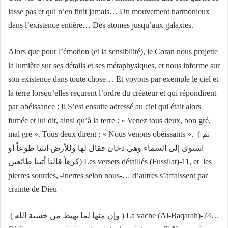
lasse pas et qui n’en finit jamais… Un mouvement harmonieux
dans l’existence entière… Des atomes jusqu’aux galaxies.
Alors que pour l’émotion (et la sensibilité), le Coran nous projette
la lumière sur ses détails et ses métaphysiques, et nous informe sur
son existence dans toute chose… Et voyons par exemple le ciel et
la terre lorsqu’elles reçurent l’ordre du créateur et qui répondirent
par obéissance : Il S’est ensuite adressé au ciel qui était alors
fumée et lui dit, ainsi qu’à la terre : « Venez tous deux, bon gré,
mal gré ». Tous deux dirent : « Nous venons obéissants ». ( ثم
استوى إلى السماء وهي دخان فقال لها وللأرض ائتيا طوعاً أو
كرهاً قالتا أتينا طائعين) Les versets détaillés (Fussilat)-11, et les
pierres sourdes, -inertes selon nous-… d’autres s’affaissent par
crainte de Dieu
( وإن منها لما يهبط من خشية الله ) La vache (Al-Baqarah)-74…