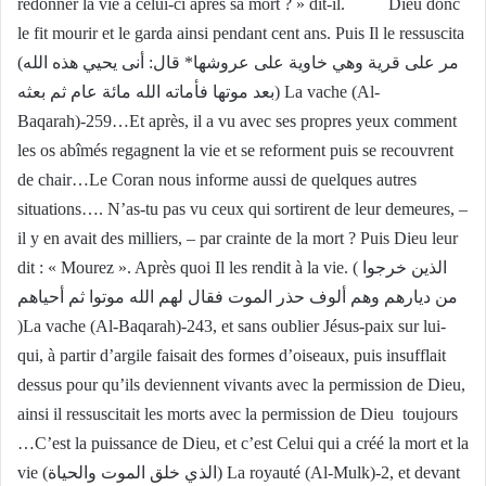
redonner la vie à celui-ci après sa mort ? » dit-il. Dieu donc
le fit mourir et le garda ainsi pendant cent ans. Puis Il le ressuscita
(مر على قرية وهي خاوية على عروشها* قال: أنى يحيي هذه الله
بعد موتها فأماته الله مائة عام ثم بعثه) La vache (Al-
Baqarah)-259…Et après, il a vu avec ses propres yeux comment
les os abîmés regagnent la vie et se reforment puis se recouvrent
de chair…Le Coran nous informe aussi de quelques autres
situations…. N’as-tu pas vu ceux qui sortirent de leur demeures, –
il y en avait des milliers, – par crainte de la mort ? Puis Dieu leur
dit : « Mourez ». Après quoi Il les rendit à la vie. ( الذين خرجوا
من ديارهم وهم ألوف حذر الموت فقال لهم الله موتوا ثم أحياهم
)La vache (Al-Baqarah)-243, et sans oublier Jésus-paix sur lui-
qui, à partir d’argile faisait des formes d’oiseaux, puis insufflait
dessus pour qu’ils deviennent vivants avec la permission de Dieu,
ainsi il ressuscitait les morts avec la permission de Dieu toujours
…C’est la puissance de Dieu, et c’est Celui qui a créé la mort et la
vie (الذي خلق الموت والحياة) La royauté (Al-Mulk)-2, et devant