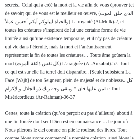
secrets.. Celui qui a créé la mort et la vie afin de vous éprouver (et
de savoir) qui de vous est le meilleur en œuvre, (الذي خلق الموت
والحياة ليبلوكم أيكم أحسن عملاً) La royauté (Al-Mulk)-2, et
toutes les créatures s’inspirent de lui une certaine forme de vie
limitée ainsi qu’une existence temporaire, et il n’y pas de créature
qui vie dans l’éternité, mais la mort et l’anéantissement
représentent la fin de toutes les créatures… Toute âme goûtera la
mort (كل نفس ذائقة الموت) L’araignèe (Al-Ankabut)-57. Tout
ce qui est sur elle [la terre] doit disparaître,. [Seule] subsistera La
Face [Wajh] de ton Seigneur, plein de majesté et de noblesse.. كل
من عليها فان * ويبقى وجه ربك ذو الجلال والإكرامLe Tout
Miséricordieux (Ar-Rahman)-36-37
Certes, toute la création (qu’on perçoit ou pas d’ailleurs) abouti à
une fin forcée dont seul Dieu est en connaissance …Le jour où
Nous plierons le ciel comme on plie le rouleau des livres. Tout
comme Nous avons commencé la première création, ainsi Nous la