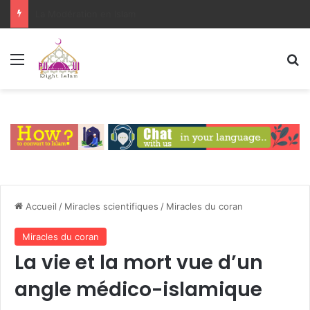
L’islam religion de l’avenir ?
Menu
R
Accueil
/
Miracles scientifiques
/
Miracles du coran
Miracles du coran
La vie et la mort vue d’un
angle médico-islamique