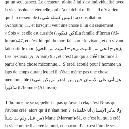
qu’un seul aspect. Le créateur, gloire à lui s’est individualisé avec
la vie absolue et éternelle, qui n’a ni début ni fin… Il n’y a rien
qui Lui ressemble (ليس كمثله شيء) La consultation
(Achoura)-11, et lorsqu’il veut une chose il lui dit seulement :
« Sois »; et elle est aussitôt (كن فيكون)La famille d’Imran (Al-
Imran)-47, et c’est lui qui du mort fait sortir le vivant, et du vivant,
fait sortir le mort (يخرج الحي من الميت ويخرج الميت من الحي),
Les bestiaux (Al-Anam)-95 , et c’est Lui qui a créé l’homme à
partir d’une chose méconnue… S’est-il écoulé pour l’homme un
laps de temps durant lequel il n’était même pas une chose
mentionnable (هل أتى على الإنسان حين من الدهر لم يكن شيء
مذكوراً)L’homme (Al-Insan)-1
L’homme ne se rappelle-t-il pas qu’avant cela, c’est Nous qui
l’avons créé, alors qu’il n’était rien ? (أولا يذكر الإنسان أنا خلقناه
من قبل ولم يك شيئاً) Marie (Maryam)-61, et c’est lui qui a créé
la vie comme il a créé la mort, et chacun d’eux est l’un de ses