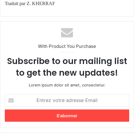
Traduit par Z. KHERRAF
With Product You Purchase
Subscribe to our mailing list
to get the new updates!
Lorem ipsum dolor sit amet, consectetur.
E
n
t
r
e
z