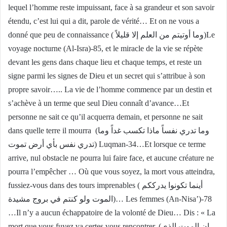
lequel l’homme reste impuissant, face à sa grandeur et son savoir
étendu, c’est lui qui a dit, parole de vérité… Et on ne vous a
donné que peu de connaissance ( وما أوتيتم من العلم إلا قليلاً)Le
voyage nocturne (Al-Isra)-85, et le miracle de la vie se répète
devant les gens dans chaque lieu et chaque temps, et reste un
signe parmi les signes de Dieu et un secret qui s’attribue à son
propre savoir….. La vie de l’homme commence par un destin et
s’achève à un terme que seul Dieu connaît d’avance…Et
personne ne sait ce qu’il acquerra demain, et personne ne sait
dans quelle terre il mourra (وما تدري نفساً ماذا تكسب غداً وما
تدري نفس بأي أرض تموت) Luqman-34…Et lorsque ce terme
arrive, nul obstacle ne pourra lui faire face, et aucune créature ne
pourra l’empêcher … Où que vous soyez, la mort vous atteindra,
fussiez-vous dans des tours imprenables ( أينما تكونوا يدرككم
الموت ولو كنتم في بروج مشيدة)… Les femmes (An-Nisa’)-78
…Il n’y a aucun échappatoire de la volonté de Dieu… Dis : « La
mort que vous fuyez va certes vous rencontrer. (إن الموت الذي