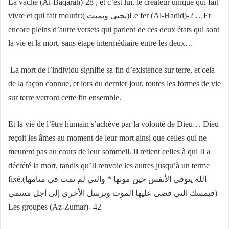
La vache (Al-Baqarah)-28 , et c’est lui, le créateur unique qui fait
vivre et qui fait mourir:( يحيى ويميت)Le fer (Al-Hadid)-2 …Et
encore pleins d’autre versets qui parlent de ces deux états qui sont
la vie et la mort, sans étape intermédiaire entre les deux…
La mort de l’individu signifie sa fin d’existence sur terre, et cela
de la façon connue, et lors du dernier jour, toutes les formes de vie
sur terre verront cette fin ensemble.
Et la vie de l’être humain s’achève par la volonté de Dieu… Dieu
reçoit les âmes au moment de leur mort ainsi que celles qui ne
meurent pas au cours de leur sommeil. Il retient celles à qui Il a
décrété la mort, tandis qu’Il renvoie les autres jusqu’à un terme
fixé.(الله يتوفى الأنفس حين موتها * والتي لم تمت في منامها
فيمسك التي قضى عليها الموت ويرسل الأخرى إلى أجل مسمى)
Les groupes (Az-Zumar)- 42