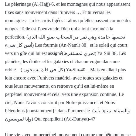
Le pèlerinage (Al-Hajj)-6, et les montagnes qui nous apparaissent
fixes sans mouvement dans l’univers … Et tu verras les
montagnes – tu les crois figées – alors qu’elles passent comme des
nuages. Telle est l’oeuvre de Dieu qui a tout façonné à la
perfection. (تحسبها جامدة وهي تمر مر السحاب صنع الله الذي
أتقن كل شيء) Les fourmis (An-Naml) 88 , et le soleil qui court
vers un gîte qui lui est assigné(تجري لمستقرها) Ya-Sin-38, Les
planètes, les étoiles et les galaxies et chacun vogue dans une
orbite . ( كل في فلك يسبحون) Ya-Sin-40…Mais en allant plus
loin encore avec l’univers matériel, avec toutes ses galaxies et
tous leurs mouvements, on retrouve qu’il est lui-même en
perpétuel mouvement et cela vers une expansion continue. Le
ciel, Nous l’avons construit par Notre puissance : et Nous
l’étendons [constamment] : dans l’immensité. (والسماء بنيناها بأيد
وإنا لموسعون) Qui éparpillent (Ad-Dariyat)-47
Une vie avec un perpétuel mouvement comme une bête qui ne se