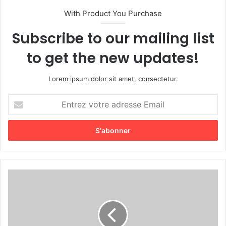
With Product You Purchase
Subscribe to our mailing list
to get the new updates!
Lorem ipsum dolor sit amet, consectetur.
E
n
t
r
e
z
v
o
t
r
e
a