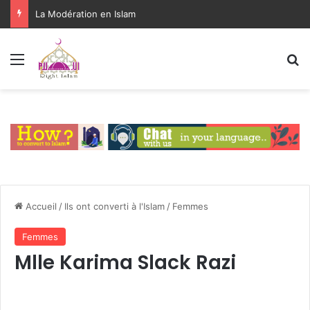
L’islam religion de l’avenir ?
Menu
R
Accueil
/
Ils ont converti à l'Islam
/
Femmes
Femmes
Mlle Karima Slack Razi