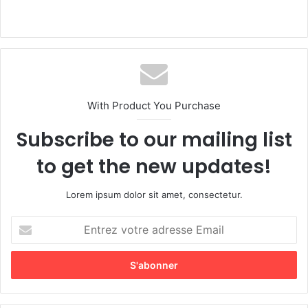
With Product You Purchase
Subscribe to our mailing list
to get the new updates!
Lorem ipsum dolor sit amet, consectetur.
E
n
t
r
e
z