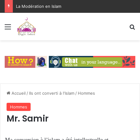
La Modération en Islam
Menu
R
Accueil
/
Ils ont converti à l'Islam
/
Hommes
Hommes
Mr. Samir
Ma conversion à l’islam a été intellectuelle et