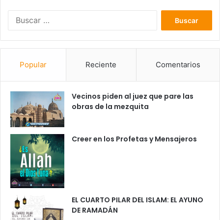
B
u
s
c
a
Popular
Reciente
Comentarios
r
:
Vecinos piden al juez que pare las
obras de la mezquita
Creer en los Profetas y Mensajeros
EL CUARTO PILAR DEL ISLAM: EL AYUNO
DE RAMADÁN