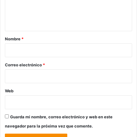
e
n
t
a
r
Nombre
*
i
o
*
Correo electrónico
*
Web
Guarda mi nombre, correo electrónico y web en este
navegador para la próxima vez que comente.