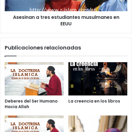
o
Asesinan a tres estudiantes musulmanes en
EEUU
Publicaciones relacionadas
Deberes del Ser Humano
La creencia en los libros
Hacia Allah