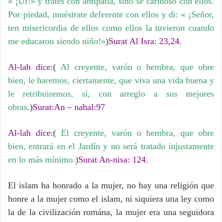
« ¡Uf!» y trates con antipatía, sino sé cariñoso con ellos.
Por piedad, muéstrate deferente con ellos y di: « ¡Señor,
ten misericordia de ellos como ellos la tuvieron cuando
me educaron siendo niño!»
)
Surat Al Isra: 23,24.
Al-lah dice:
(
Al creyente, varón o hembra, que obre
bien, le haremos, ciertamente, que viva una vida buena y
le retribuiremos, sí, con arreglo a sus mejores
obras
.)
Surat:An – nahal:97
Al-lah dice:
(
El creyente, varón o hembra, que obre
bien, entrará en el Jardín y no será tratado injustamente
en lo más mínimo.
)
Surat An-nisa: 124.
El islam ha honrado a la mujer, no hay una religión que
honre a la mujer como el islam, ni siquiera una ley como
la de la civilización romána, la mujer era una seguidora