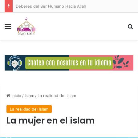
Deberes del Ser Humano Hacia Allah
Menú
B
Inicio
/
Islam
/
La realidad del Islam
La realidad del Islam
La mujer en el islam