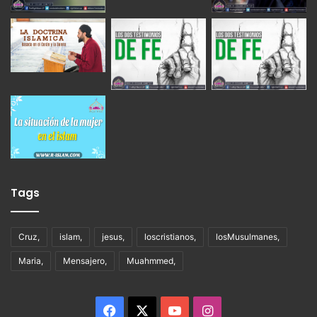
Tags
Cruz,
islam,
jesus,
loscristianos,
losMusulmanes,
Maria,
Mensajero,
Muahmmed,
Facebook
X
YouTube
Instagram