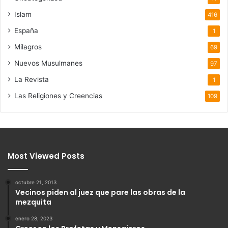
Islam
416
España
1
Milagros
69
Nuevos Musulmanes
97
La Revista
1
Las Religiones y Creencias
109
Most Viewed Posts
octubre 21, 2013
Vecinos piden al juez que pare las obras de la
mezquita
enero 28, 2023