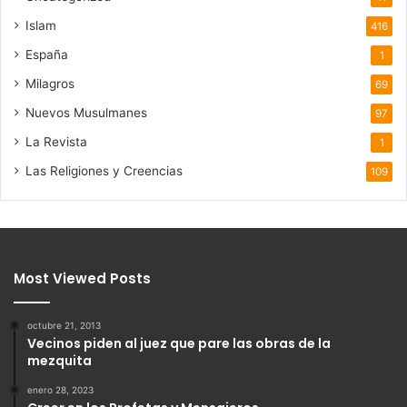
Islam
416
España
1
Milagros
69
Nuevos Musulmanes
97
La Revista
1
Las Religiones y Creencias
109
Most Viewed Posts
octubre 21, 2013
Vecinos piden al juez que pare las obras de la
mezquita
enero 28, 2023