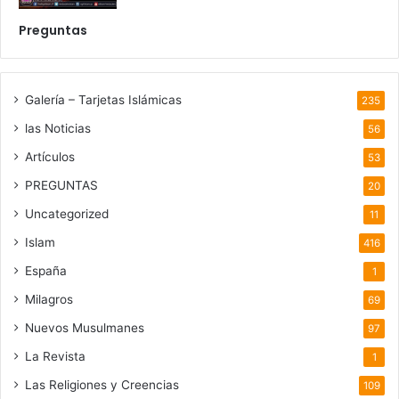
Preguntas
Galería – Tarjetas Islámicas
235
las Noticias
56
Artículos
53
PREGUNTAS
20
Uncategorized
11
Islam
416
España
1
Milagros
69
Nuevos Musulmanes
97
La Revista
1
Las Religiones y Creencias
109