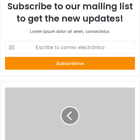
Subscribe to our mailing list
to get the new updates!
Lorem ipsum dolor sit amet, consectetur.
E
s
c
r
i
b
e
t
u
c
o
r
r
e
o