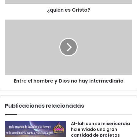
e
l
¿quien es Cristo?
e
c
t
r
ó
n
i
c
o
Entre el hombre y Dios no hay intermediario
Publicaciones relacionadas
Al-lah con su misericordia
ha enviado una gran
cantidad de profetas