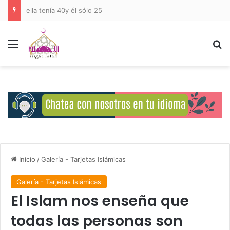
ella tenía 40y él sólo 25
Menú
B
Inicio
/
Galería - Tarjetas Islámicas
Galería - Tarjetas Islámicas
El Islam nos enseña que
todas las personas son