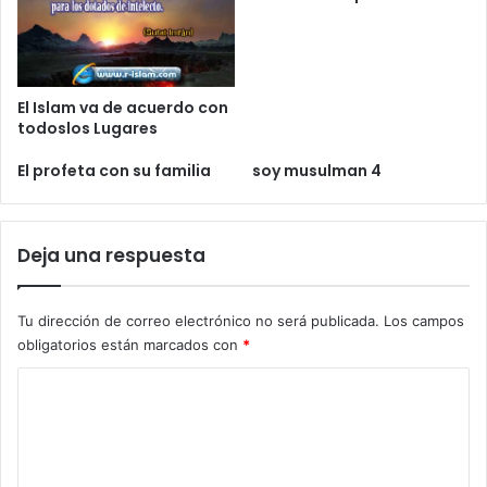
El Islam va de acuerdo con
todoslos Lugares
El profeta con su familia
soy musulman 4
Deja una respuesta
Tu dirección de correo electrónico no será publicada.
Los campos
obligatorios están marcados con
*
C
o
m
e