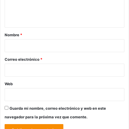
n
t
a
r
Nombre
*
i
o
*
Correo electrónico
*
Web
Guarda mi nombre, correo electrónico y web en este
navegador para la próxima vez que comente.