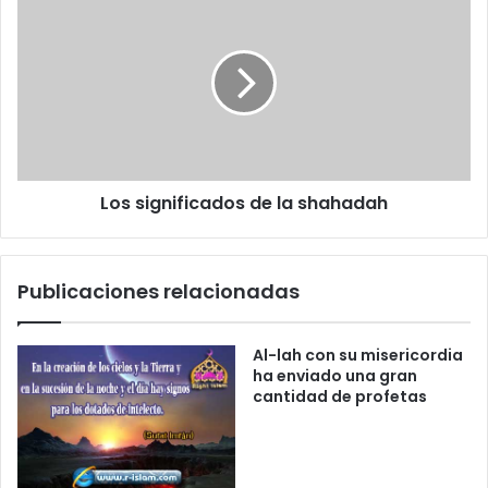
t
r
ó
n
i
c
o
Los significados de la shahadah
Publicaciones relacionadas
Al-lah con su misericordia
ha enviado una gran
cantidad de profetas