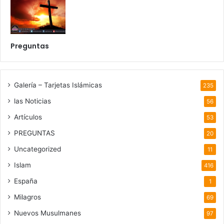
Preguntas
Galería – Tarjetas Islámicas
235
las Noticias
56
Artículos
53
PREGUNTAS
20
Uncategorized
11
Islam
416
España
1
Milagros
69
Nuevos Musulmanes
97