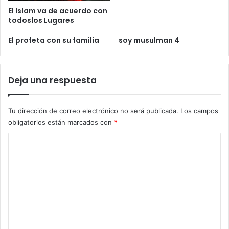
El Islam va de acuerdo con
todoslos Lugares
El profeta con su familia
soy musulman 4
Deja una respuesta
Tu dirección de correo electrónico no será publicada.
Los campos
obligatorios están marcados con
*
C
o
m
e
n
t