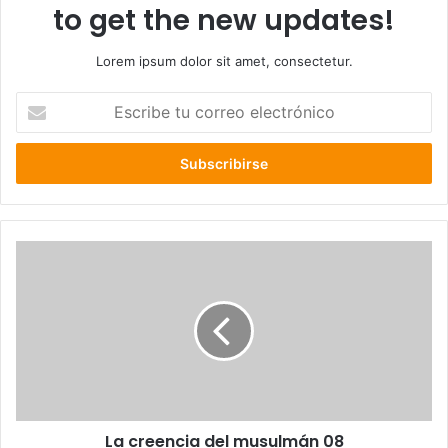
to get the new updates!
Lorem ipsum dolor sit amet, consectetur.
E
s
c
r
i
b
e
t
u
c
o
r
r
e
o
e
l
La creencia del musulmán 08