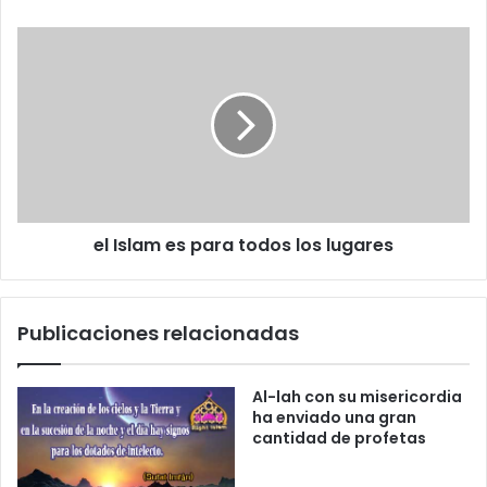
e
c
t
r
ó
n
i
c
o
el Islam es para todos los lugares
Publicaciones relacionadas
Al-lah con su misericordia
ha enviado una gran
cantidad de profetas