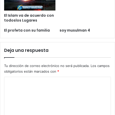
El Islam va de acuerdo con
todoslos Lugares
El profeta con su familia
soy musulman 4
Deja una respuesta
Tu dirección de correo electrónico no será publicada.
Los campos
obligatorios están marcados con
*
C
o
m
e
n