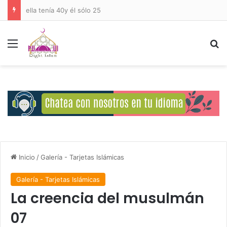
ella tenía 40y él sólo 25
Menú
B
Inicio
/
Galería - Tarjetas Islámicas
Galería - Tarjetas Islámicas
La creencia del musulmán
07