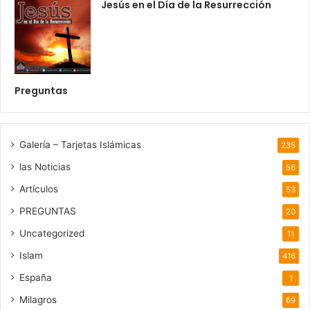
Jesús en el Día de la Resurrección
Preguntas
Galería – Tarjetas Islámicas
235
las Noticias
56
Artículos
53
PREGUNTAS
20
Uncategorized
11
Islam
416
España
1
Milagros
69