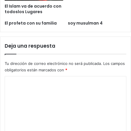
El Islam va de acuerdo con
todoslos Lugares
El profeta con su familia
soy musulman 4
Deja una respuesta
Tu dirección de correo electrónico no será publicada.
Los campos
obligatorios están marcados con
*
C
o
m
e
n
t