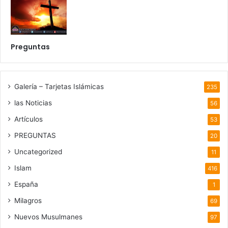
Preguntas
Galería – Tarjetas Islámicas
235
las Noticias
56
Artículos
53
PREGUNTAS
20
Uncategorized
11
Islam
416
España
1
Milagros
69
Nuevos Musulmanes
97