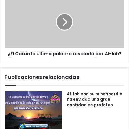
t
r
ó
n
i
c
o
¿El Corán la última palabra revelada por Al-lah?
Publicaciones relacionadas
Al-lah con su misericordia
ha enviado una gran
cantidad de profetas