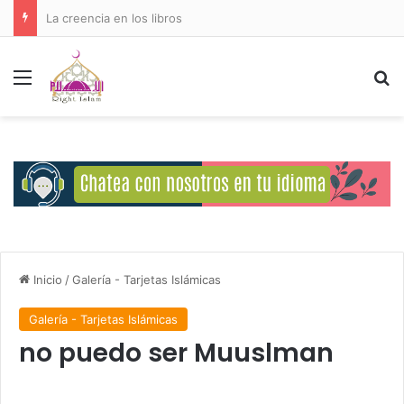
La creencia en los libros
Menú
B
Inicio
/
Galería - Tarjetas Islámicas
Galería - Tarjetas Islámicas
no puedo ser Muuslman