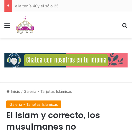
ella tenía 40y él sólo 25
Menú
B
Inicio
/
Galería - Tarjetas Islámicas
Galería - Tarjetas Islámicas
El Islam y correcto, los
musulmanes no