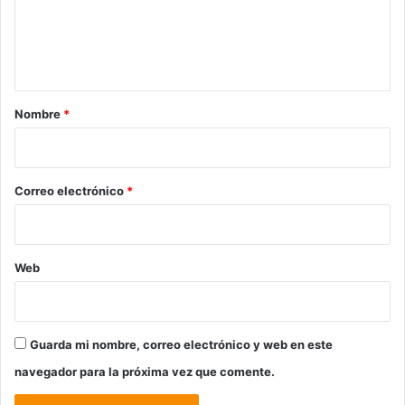
e
n
t
a
r
Nombre
*
i
o
*
Correo electrónico
*
Web
Guarda mi nombre, correo electrónico y web en este
navegador para la próxima vez que comente.