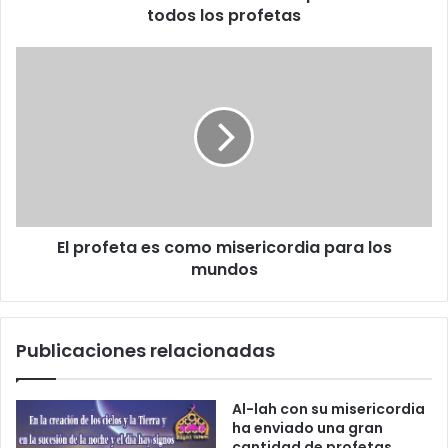
e
todos los profetas
c
t
r
ó
n
i
c
o
El profeta es como misericordia para los
mundos
Publicaciones relacionadas
Al-lah con su misericordia
ha enviado una gran
cantidad de profetas