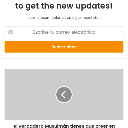
to get the new updates!
Lorem ipsum dolor sit amet, consectetur.
E
s
c
r
i
b
e
t
u
c
o
r
r
e
o
e
l
el verdadero Musulmán tienes que creer en