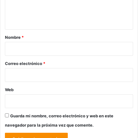
n
t
a
r
Nombre
*
i
o
*
Correo electrónico
*
Web
Guarda mi nombre, correo electrónico y web en este
navegador para la próxima vez que comente.