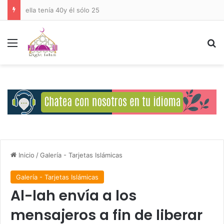
ella tenía 40y él sólo 25
Menú
B
Inicio
/
Galería - Tarjetas Islámicas
Galería - Tarjetas Islámicas
Al-lah envía a los
mensajeros a fin de liberar