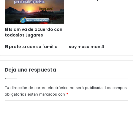
El Islam va de acuerdo con
todoslos Lugares
El profeta con su familia
soy musulman 4
Deja una respuesta
Tu dirección de correo electrónico no será publicada.
Los campos
obligatorios están marcados con
*
C
o
m
e