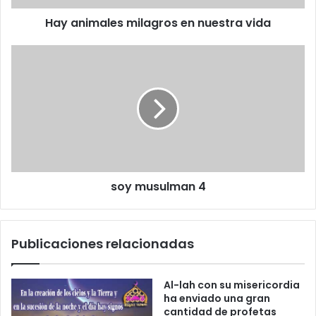
e
l
Hay animales milagros en nuestra vida
e
c
t
r
ó
n
i
c
o
soy musulman 4
Publicaciones relacionadas
Al-lah con su misericordia
ha enviado una gran
cantidad de profetas