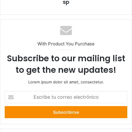
sp
With Product You Purchase
Subscribe to our mailing list
to get the new updates!
Lorem ipsum dolor sit amet, consectetur.
E
s
c
r
i
b
e