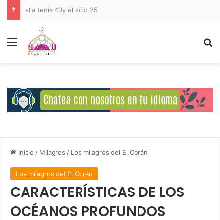
Deberes del Ser Humano Hacia Allah
Menú
B
Inicio
/
Milagros
/
Los milagros del El Corán
Los milagros del El Corán
CARACTERÍSTICAS DE LOS
OCÉANOS PROFUNDOS