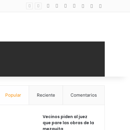
Facebook
X
YouTube
Instagram
Acceso
Publicación al a
Barra lateral
Popular
Reciente
Comentarios
Vecinos piden al juez
que pare las obras de la
mezquita