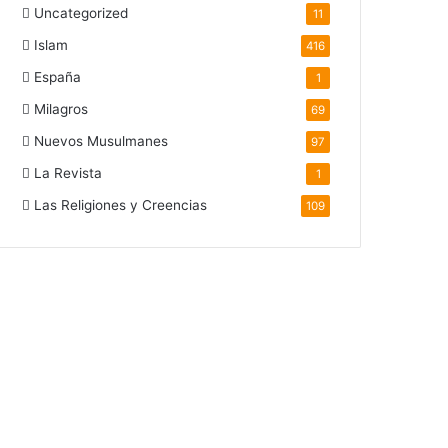
Uncategorized
11
Islam
416
España
1
Milagros
69
Nuevos Musulmanes
97
La Revista
1
Las Religiones y Creencias
109