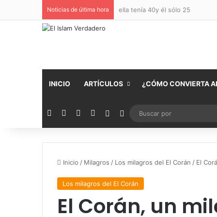
Noticias de última hora
ella tenía 40y él sólo 25
INICIO
ARTÍCULOS
¿CÓMO CONVIERTA AL
Facebook
X
YouTube
Instagram
Publicación al azar
Switch skin
Inicio
/
Milagros
/
Los milagros del El Corán
/
El Corá
Los milagros del El Corán
El Corán, un mil