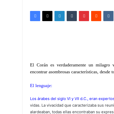
Facebook
X
LinkedIn
Tumblr
Pinterest
Reddit
VK
El Corán es verdaderamente un milagro v
encontrar asombrosas características, desde t
El lenguaje:
Los árabes del siglo VI y VII d.C.,
eran e
xperto
vidas. La vivacidad que caracterizaba sus reunio
alardeaban, todas ellas encontraban su expresió