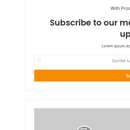
With Pro
Subscribe to our ma
up
Lorem ipsum dol
E
s
c
r
i
b
e
t
u
c
o
r