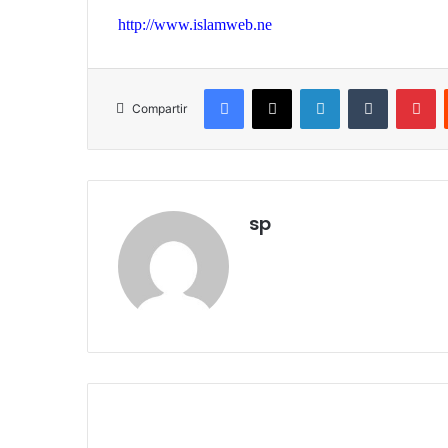
http://www.islamweb.ne
Facebook
X
LinkedIn
Tumblr
Pinterest
Compartir
sp