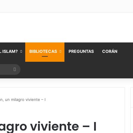
 ISLAM?
BIBLIOTECAS
PREGUNTAS
CORÁN
Buscar
por
n, un milagro viviente – I
agro viviente – I