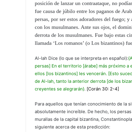
posición de lanzar un contraataque, no podía
fue causa de júbilo entre los paganos de Arab
persas, por ser estos adoradores del fuego; y 
con los musulmanes. Ante sus ojos, el dominio
derrota de los musulmanes. Fue bajo estas circ
llamada ‘Los romanos’ (o Los bizantinos) fue
Al-lah Dice (lo que se interpreta en español):
{
persas] En el territorio [árabe] más próximo a e
ellos [los bizantinos] les vencerán. [Esto suc
de Al-lah, tanto la anterior derrota [de los biz
creyentes se alegrarán}
.
[Corán 30: 2-4]
Para aquellos que tenían conocimiento de la si
absolutamente increíble. De hecho, los persas
murallas de la capital bizantina, Constantino
siguiente acerca de esta predicción: