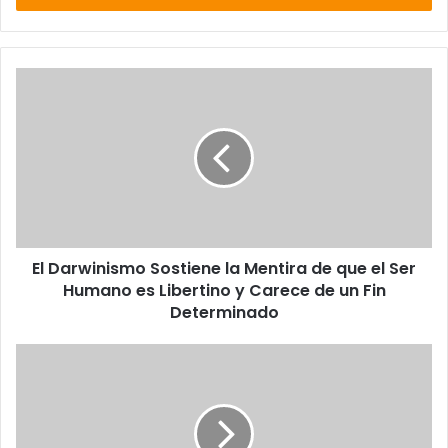
i
b
e
t
u
c
o
r
r
e
o
e
l
El Darwinismo Sostiene la Mentira de que el Ser
e
Humano es Libertino y Carece de un Fin
c
Determinado
t
r
ó
n
i
c