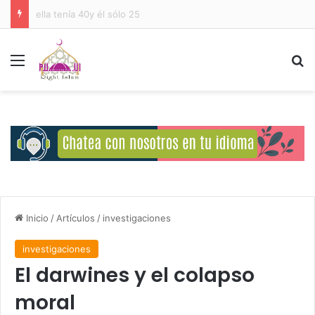
Deberes del Ser Humano Hacia Allah
Menú
B
Inicio
/
Artículos
/
investigaciones
investigaciones
El darwines y el colapso
moral