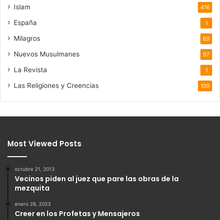
Islam
416
España
1
Milagros
69
Nuevos Musulmanes
97
La Revista
1
Las Religiones y Creencias
109
Most Viewed Posts
octubre 21, 2013
Vecinos piden al juez que pare las obras de la
mezquita
enero 28, 2023
Creer en los Profetas y Mensajeros