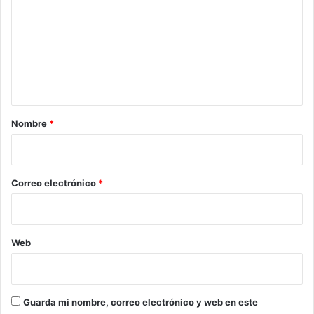
m
e
n
t
a
r
Nombre
*
i
o
*
Correo electrónico
*
Web
Guarda mi nombre, correo electrónico y web en este