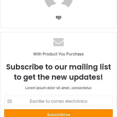
sp
With Product You Purchase
Subscribe to our mailing list
to get the new updates!
Lorem ipsum dolor sit amet, consectetur.
E
s
c
r