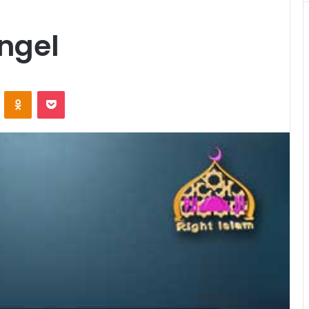
ngel
ontakte
Odnoklassniki
Pocket