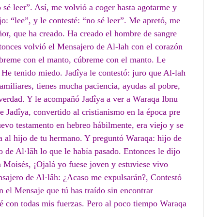
 sé leer”. Así, me volvió a coger hasta agotarme y
o: “lee”, y le contesté: “no sé leer”. Me apretó, me
ñor, que ha creado. Ha creado el hombre de sangre
tonces volvió el Mensajero de Al-lah con el corazón
 Cúbreme con el manto, cúbreme con el manto. Le
: He tenido miedo. Jadîya le contestó: juro que Al-lah
familiares, tienes mucha paciencia, ayudas al pobre,
 verdad. Y le acompañó Jadîya a ver a Waraqa Ibnu
 Jadîya, convertido al cristianismo en la época pre
uevo testamento en hebreo hábilmente, era viejo y se
ha al hijo de tu hermano. Y preguntó Waraqa: hijo de
de Al·lâh lo que le había pasado. Entonces le dijo
 Moisés, ¡Ojalá yo fuese joven y estuviese vivo
nsajero de Al·lâh: ¿Acaso me expulsarán?, Contestó
 el Mensaje que tú has traído sin encontrar
aré con todas mis fuerzas. Pero al poco tiempo Waraqa