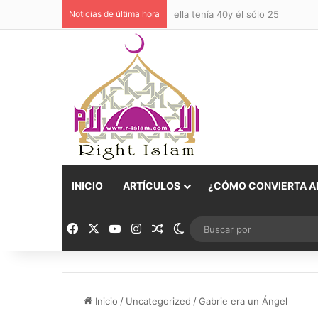
Noticias de última hora
ella tenía 40y él sólo 25
INICIO
ARTÍCULOS
¿CÓMO CONVIERTA AL
Facebook
X
YouTube
Instagram
Publicación al azar
Switch skin
Inicio
/
Uncategorized
/
Gabrie era un Ángel