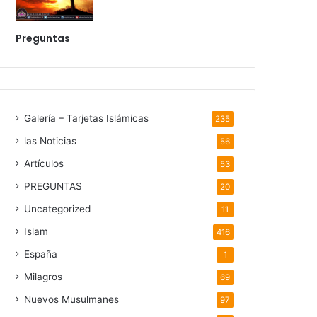
Preguntas
Galería – Tarjetas Islámicas
235
las Noticias
56
Artículos
53
PREGUNTAS
20
Uncategorized
11
Islam
416
España
1
Milagros
69
Nuevos Musulmanes
97