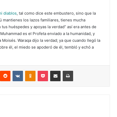
i diablos
, tal como dice este embustero, sino que la
tú mantienes los lazos familiares, tienes mucha
 tus huéspedes y apoyas la verdad” así era antes de
e Muhammad es el Profeta enviado a la humanidad, y
a Moisés. Waraqa dijo la verdad; ya que cuando llegó la
sobre él, el miedo se apoderó de él, tembló y echó a
Reddit
VKontakte
Odnoklassniki
Pocket
Compartir por correo electrónico
Imprimir