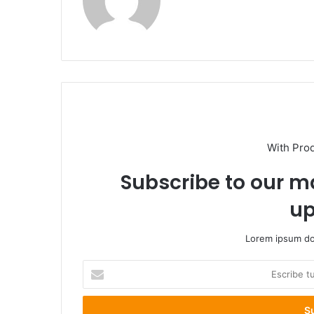
With Pro
Subscribe to our ma
up
Lorem ipsum dol
E
s
c
r