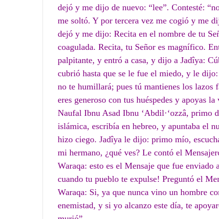
dejó y me dijo de nuevo: “lee”. Contesté: “no
me soltó. Y por tercera vez me cogió y me dij
dejó y me dijo: Recita en el nombre de tu Se
coagulada. Recita, tu Señor es magnífico. En
palpitante, y entró a casa, y dijo a Jadîya:
cubrió hasta que se le fue el miedo, y le dijo
no te humillará; pues tú mantienes los lazos 
eres generoso con tus huéspedes y apoyas la
Naufal Ibnu Asad Ibnu ‘Abdil·‘ozzâ, primo de
islámica, escribía en hebreo, y apuntaba el n
hizo ciego. Jadîya le dijo: primo mío, escuc
mi hermano, ¿qué ves? Le contó el Mensajero 
Waraqa: esto es el Mensaje que fue enviado a
cuando tu pueblo te expulse! Preguntó el Me
Waraqa: Si, ya que nunca vino un hombre con
enemistad, y si yo alcanzo este día, te apoy
murió”.