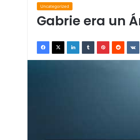
Uncategorized
Gabrie era un Á
Facebook
X
LinkedIn
Tumblr
Pinterest
Reddit
VK