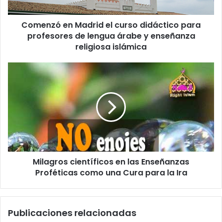
o
e
l
Comenzó en Madrid el curso didáctico para
e
profesores de lengua árabe y enseñanza
c
religiosa islámica
t
r
ó
n
i
c
o
Milagros científicos en las Enseñanzas
Proféticas como una Cura para la Ira
Publicaciones relacionadas