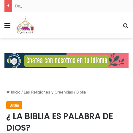
Deberes del Ser Humano Hacia Allah
Menú
B
Inicio
/
Las Religiones y Creencias
/
Biblia
Biblia
¿ LA BIBLIA ES PALABRA DE
DIOS?