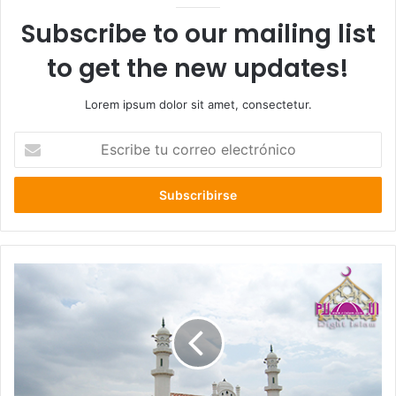
Subscribe to our mailing list
to get the new updates!
Lorem ipsum dolor sit amet, consectetur.
E
s
c
r
i
b
e
t
u
c
o
r
r
e