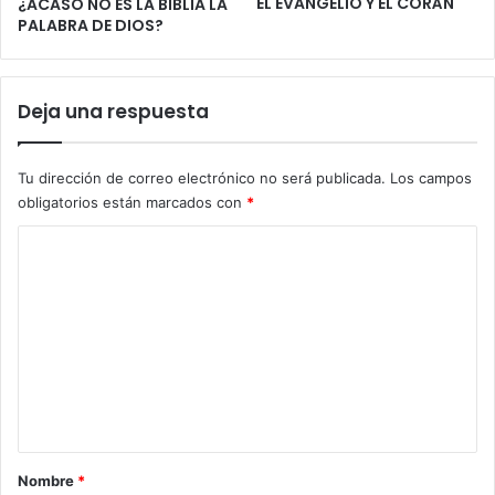
EL EVANGELIO Y EL CORÁN
¿ACASO NO ES LA BIBLIA LA
PALABRA DE DIOS?
Deja una respuesta
Tu dirección de correo electrónico no será publicada.
Los campos
obligatorios están marcados con
*
C
o
m
e
n
t
a
r
Nombre
*