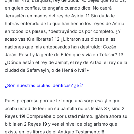
dijeran: «Tú, Ezequías, rey de Judá: No dejes que tu Dios,
en quien confías, te engañe cuando dice: No caerá
Jerusalén en manos del rey de Asiria. 11 Sin duda te
habrás enterado de lo que han hecho los reyes de Asiria
en todos los países, *destruyéndolos por completo. ¿Y
acaso vas tú a librarte? 12 ¿Libraron sus dioses a las
naciones que mis antepasados han destruido: Gozán,
Jarán, Résef y la gente de Edén que vivía en Telasar? 13
¿Dónde están el rey de Jamat, el rey de Arfad, el rey de la
ciudad de Sefarvayin, o de Hená o Ivá?»
¿Son nuestras biblias idénticas? ¿Sí?
Pues prepárese porque le tengo una sorpresa. ¡Lo que
acaba usted de leer en su pantalla no es Isaías 37, sino 2
Reyes 19! Compruébelo por usted mismo. ¡¡¡Abra ahora su
biblia en 2 Reyes 19 y vea el nivel de plagiarismo que
existe en los libros de el Antiguo Testamento!!!