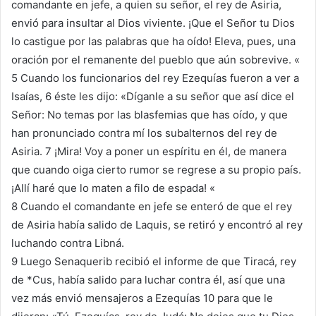
comandante en jefe, a quien su señor, el rey de Asiria,
envió para insultar al Dios viviente. ¡Que el Señor tu Dios
lo castigue por las palabras que ha oído! Eleva, pues, una
oración por el remanente del pueblo que aún sobrevive. «
5 Cuando los funcionarios del rey Ezequías fueron a ver a
Isaías, 6 éste les dijo: «Díganle a su señor que así dice el
Señor: No temas por las blasfemias que has oído, y que
han pronunciado contra mí los subalternos del rey de
Asiria. 7 ¡Mira! Voy a poner un espíritu en él, de manera
que cuando oiga cierto rumor se regrese a su propio país.
¡Allí haré que lo maten a filo de espada! «
8 Cuando el comandante en jefe se enteró de que el rey
de Asiria había salido de Laquis, se retiró y encontró al rey
luchando contra Libná.
9 Luego Senaquerib recibió el informe de que Tiracá, rey
de *Cus, había salido para luchar contra él, así que una
vez más envió mensajeros a Ezequías 10 para que le