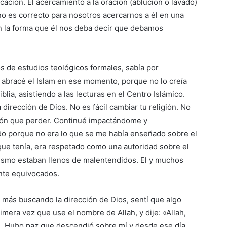
icación. El acercamiento a la oración (ablución o lavado)
 no es correcto para nosotros acercarnos a él en una
n la forma que él nos deba decir que debamos
s de estudios teológicos formales, sabía por
 abracé el Islam en ese momento, porque no lo creía
lia, asistiendo a las lecturas en el Centro Islámico.
dirección de Dios. No es fácil cambiar tu religión. No
ción que perder. Continué impactándome y
o porque no era lo que se me había enseñado sobre el
r que tenía, era respetado como una autoridad sobre el
nismo estaban llenos de malentendidos. El y muchos
nte equivocados.
ás buscando la dirección de Dios, sentí que algo
imera vez que use el nombre de Allah, y dije: «Allah,
. Hubo paz que descendió sobre mí y desde ese día