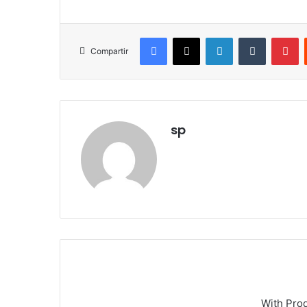
Facebook
X
LinkedIn
Tumblr
Pinterest
Compartir
sp
With Pro