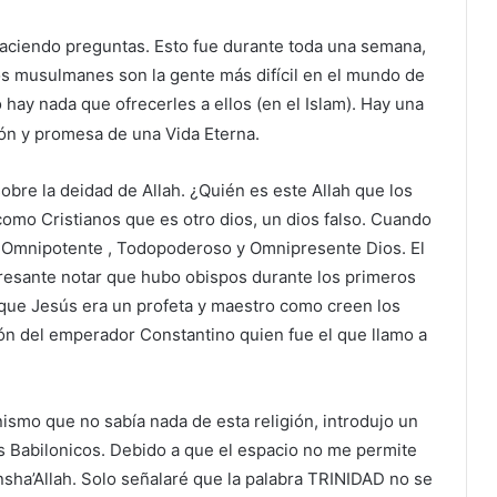
a haciendo preguntas. Esto fue durante toda una semana,
los musulmanes son la gente más difícil en el mundo de
 hay nada que ofrecerles a ellos (en el Islam). Hay una
ión y promesa de una Vida Eterna.
bre la deidad de Allah. ¿Quién es este Allah que los
o Cristianos que es otro dios, un dios falso. Cuando
 Omnipotente , Todopoderoso y Omnipresente Dios. El
teresante notar que hubo obispos durante los primeros
 que Jesús era un profeta y maestro como creen los
n del emperador Constantino quien fue el que llamo a
anismo que no sabía nada de esta religión, introdujo un
 Babilonicos. Debido a que el espacio no me permite
insha’Allah. Solo señalaré que la palabra TRINIDAD no se