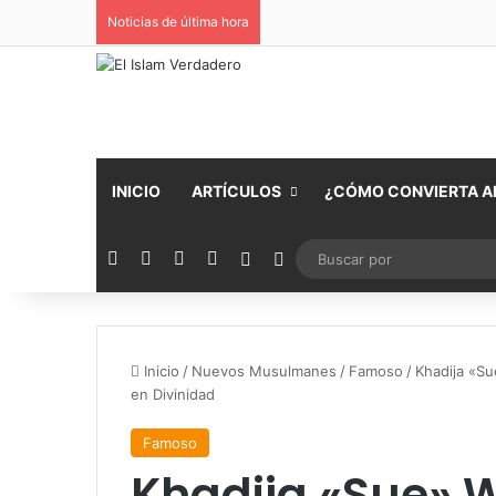
Noticias de última hora
INICIO
ARTÍCULOS
¿CÓMO CONVIERTA AL
Facebook
X
YouTube
Instagram
Publicación al azar
Switch skin
Inicio
/
Nuevos Musulmanes
/
Famoso
/
Khadija «Su
en Divinidad
Famoso
Khadija «Sue» 