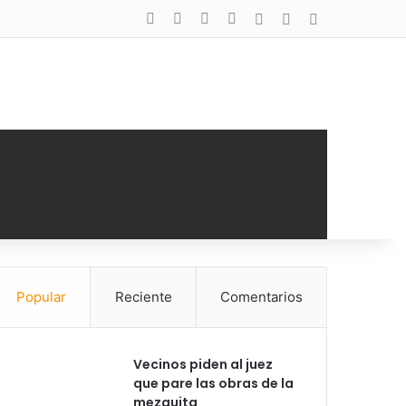
Facebook
X
YouTube
Instagram
Acceso
Publicación al a
Barra lateral
Popular
Reciente
Comentarios
Vecinos piden al juez
que pare las obras de la
mezquita