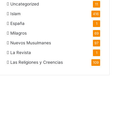
Uncategorized
11
Islam
416
España
1
Milagros
69
Nuevos Musulmanes
97
La Revista
1
Las Religiones y Creencias
109