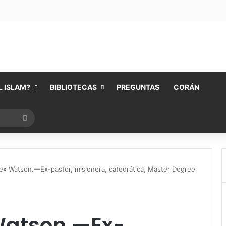
 ISLAM?
BIBLIOTECAS
PREGUNTAS
CORÁN
Buscar
por
e» Watson.—Ex-pastor, misionera, catedrática, Master Degree
Watson.—Ex-