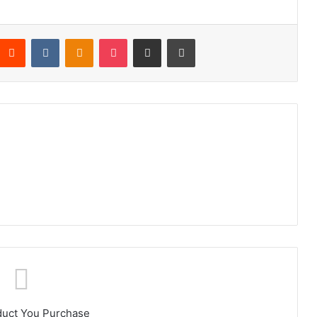
Reddit
VKontakte
Odnoklassniki
Pocket
Compartir por correo electrónico
Imprimir
duct You Purchase