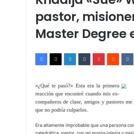
pastor, misione
Master Degree 
Facebook
X
LinkedIn
Tumblr
Pinterest
Reddit
VK
«¿Qué te pasó?» Esta era la primera
reacción que encontré cuando mis ex-
compañeros de clase, amigos y pastores me 
que no podría culparlos.
Era altamente improbable que una persona com
catedrática, pastor, con mi propia iglesia y mis