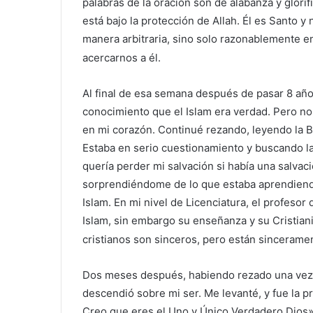
palabras de la oración son de alabanza y glorif
está bajo la protección de Allah. Él es Santo y
manera arbitraria, sino solo razonablemente e
acercarnos a él.
Al final de esa semana después de pasar 8 año
conocimiento que el Islam era verdad. Pero no
en mi corazón. Continué rezando, leyendo la Bib
Estaba en serio cuestionamiento y buscando la 
quería perder mi salvación si había una salva
sorprendiéndome de lo que estaba aprendiend
Islam. En mi nivel de Licenciatura, el profeso
Islam, sin embargo su enseñanza y su Cristia
cristianos son sinceros, pero están sincerame
Dos meses después, habiendo rezado una vez m
descendió sobre mi ser. Me levanté, y fue la pr
Creo que eres el Uno y Único Verdadero Dios»