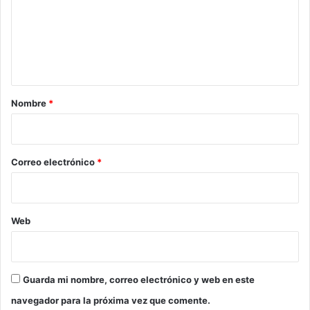
e
n
t
a
r
Nombre
*
i
o
*
Correo electrónico
*
Web
Guarda mi nombre, correo electrónico y web en este
navegador para la próxima vez que comente.