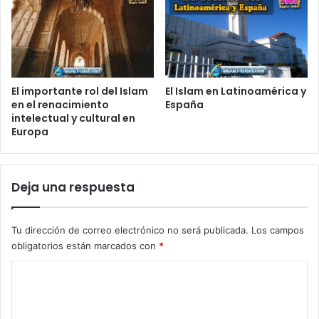
El importante rol del Islam
El Islam en Latinoamérica y
en el renacimiento
España
intelectual y cultural en
Europa
Deja una respuesta
Tu dirección de correo electrónico no será publicada.
Los campos
obligatorios están marcados con
*
C
o
m