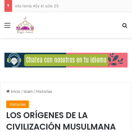
Deberes del Ser Humano Hacia Allah
Menú
B
Inicio
/
Islam
/
Historias
Historias
LOS ORÍGENES DE LA
CIVILIZACIÓN MUSULMANA