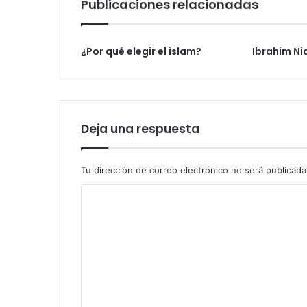
Publicaciones relacionadas
o
¿Por qué elegir el islam?
Ibrahim N
Deja una respuesta
Tu dirección de correo electrónico no será publicada
C
o
m
e
n
t