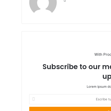
Siti
o
we
b
With Pro
Subscribe to our ma
up
Lorem ipsum dol
E
s
c