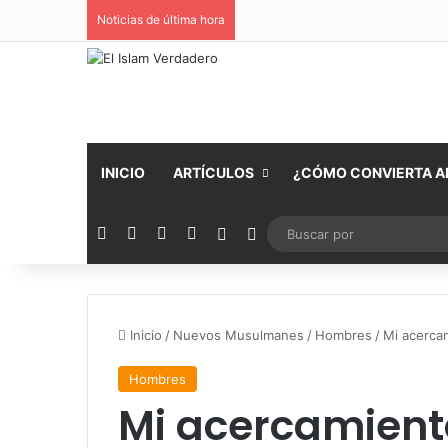
Noticias de última hora
INICIO
ARTÍCULOS
¿CÓMO CONVIERTA AL
Facebook
X
YouTube
Instagram
Publicación al azar
Switch skin
Inicio
/
Nuevos Musulmanes
/
Hombres
/
Mi acercam
Hombres
Mi acercamient