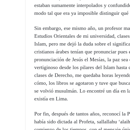
estaban sumamente interpolados y confundidos
modo tal que era ya imposible distinguir qué 
Sin embargo, ese mismo año, un profesor marr
Estudios Orientales de mi universidad, clase
Islam, pero me dejó la duda sobre el signific
cristianos árabes tenían que pronunciar pues
pronunciación de Jesús el Mesías, la paz sea 
vertiginoso desde los pilares del Islam hasta
clases de Derecho, me quedaba horas leyendo 
cómo, los libros se agotaron y tuve que bus
se volvió musulmán. Lo encontré un día en la 
existía en Lima.
Por fin, después de tantos años, reconocí la 
había sido dictada al Profeta, sallallahu ‘ala
comienzo de los tiempos, con el mensaje úni