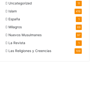
Uncategorized
11
Islam
416
España
1
Milagros
69
Nuevos Musulmanes
97
La Revista
1
Las Religiones y Creencias
109