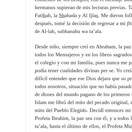
hermanos supieran de mis lecturas previas.
Fati
h
ah, la
Sh
ahada y Al Ijla
s
. Me dieron fol
después, tomé la decisión de regresar a mi
fi
de Al-lah, subhanahu wa ta’ala.
Desde niño, siempre creí en Abraham, la paz 
todos los Mensajeros y en los libros sagrado
el colegio y con mi familia, pues nunca me p
podía tener cualidades divinas per se. Yo cr
difícil entender que ese Dios dejara que su p
todos nosotros, situación que no había pasado
de dioses del mundo pagano de los primeros s
Islam me libró del mito del pecado original, d
mito del Pueblo Elegido. Decidí entonces mi 
Profeta Ibrahim, la paz sea con él, y a todos
ta’ala, hasta el último de ellos, el Profeta Mu