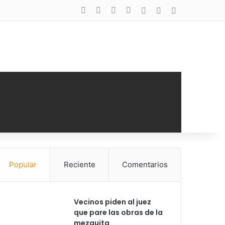
Facebook
X
YouTube
Instagram
Acceso
Publicación al a
Barra lateral
Popular
Reciente
Comentarios
Vecinos piden al juez
que pare las obras de la
mezquita