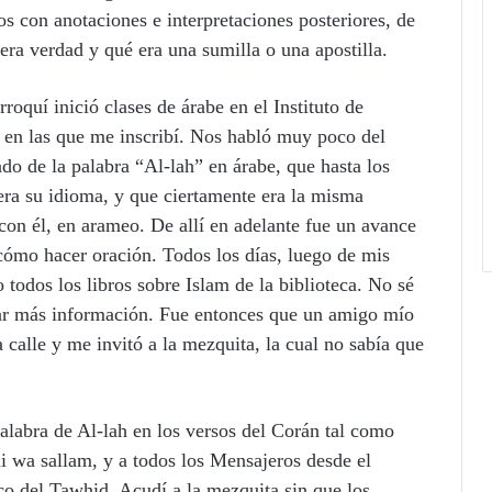
 con anotaciones e interpretaciones posteriores, de
era verdad y qué era una sumilla o una apostilla.
oquí inició clases de árabe en el Instituto de
s en las que me inscribí. Nos habló muy poco del
ado de la palabra “Al-lah” en árabe, que hasta los
 era su idioma, y que ciertamente era la misma
con él, en arameo. De allí en adelante fue un avance
 cómo hacer oración. Todos los días, luego de mis
todos los libros sobre Islam de la biblioteca. No sé
car más información. Fue entonces que un amigo mío
calle y me invitó a la mezquita, la cual no sabía que
Palabra de Al-lah en los versos del Corán tal como
ihi wa sallam, y a todos los Mensajeros desde el
co del Taw
h
id. Acudí a la mezquita sin que los