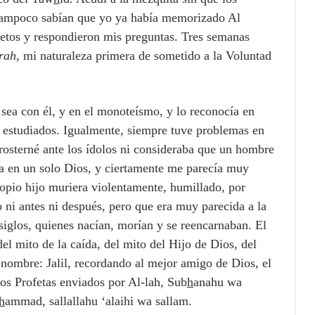
 Tampoco sabían que yo ya había memorizado Al
letos y respondieron mis preguntas. Tres semanas
trah
, mi naturaleza primera de sometido a la Voluntad
sea con él, y en el monoteísmo, y lo reconocía en
s estudiados. Igualmente, siempre tuve problemas en
rosterné ante los ídolos ni consideraba que un hombre
eía en un solo Dios, y ciertamente me parecía muy
ropio hijo muriera violentamente, humillado, por
 ni antes ni después, pero que era muy parecida a la
iglos, quienes nacían, morían y se reencarnaban. El
el mito de la caída, del mito del Hijo de Dios, del
nombre: Jalil, recordando al mejor amigo de Dios, el
 los Profetas enviados por Al-lah, Sub
h
anahu wa
h
ammad, sallallahu ‘alaihi wa sallam.