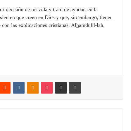
r decisión de mi vida y trato de ayudar, en la
 sienten que creen en Dios y que, sin embargo, tienen
con las explicaciones cristianas. Al
h
amdulil-lah.
Reddit
VKontakte
Odnoklassniki
Pocket
Compartir por correo electrónico
Imprimir