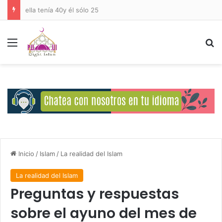
Deberes del Ser Humano Hacia Allah
Menú
B
Inicio
/
Islam
/
La realidad del Islam
La realidad del Islam
Preguntas y respuestas
sobre el ayuno del mes de