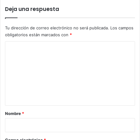
Deja una respuesta
Tu dirección de correo electrónico no será publicada.
Los campos
obligatorios están marcados con
*
C
o
m
e
n
t
a
r
Nombre
*
i
o
*
Correo electrónico
*