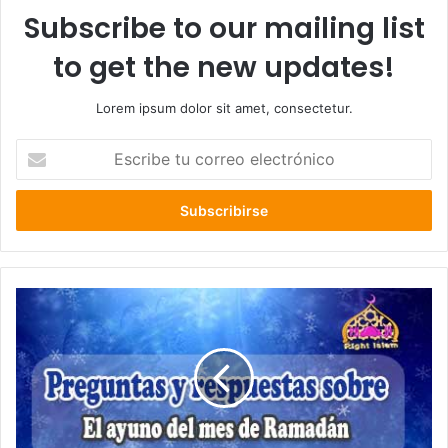
Subscribe to our mailing list
to get the new updates!
Lorem ipsum dolor sit amet, consectetur.
E
s
c
r
i
b
e
t
u
c
o
r
r
e
o