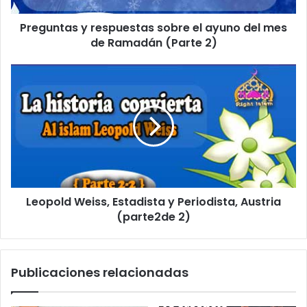
e
l
Preguntas y respuestas sobre el ayuno del mes
e
de Ramadán (Parte 2)
c
t
r
ó
n
i
c
o
Leopold Weiss, Estadista y Periodista, Austria
(parte2de 2)
Publicaciones relacionadas