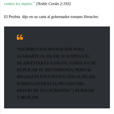
contra los impíos.”
[Noble Corán 2:193]
El Profeta dijo en su carta al gobernador romano Heracles:
“ESCRIBO ESTA INVITACIÓN PARA
LLAMARTE AL ISLAM, SI ACEPTAS EL
ISLAM ESTARÁS A SALVO, Y DIOS HA DE
DUPLICAR TU RECOMPENSA; PERO SI
RECHAZAS ESTA INVITACIÓN AL ISLAM,
SOBRELLEVARÁS EL PECADO DEL
DESVÍO DE TUS SÚBDITOS.” [ BUKHARI
Y MUSLIM]