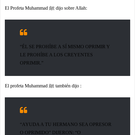
El Profeta Muhammad ﷺ dijo sobre Allah:
“ÉL SE PROHÍBE A SÍ MISMO OPRIMIR Y
LE PROHÍBE A LOS CREYENTES
OPRIMIR.”
El profeta Muhammad ﷺ también dijo :
“AYUDA A TU HERMANO SEA OPRESOR
O OPRIMIDO” DIJERON: “O